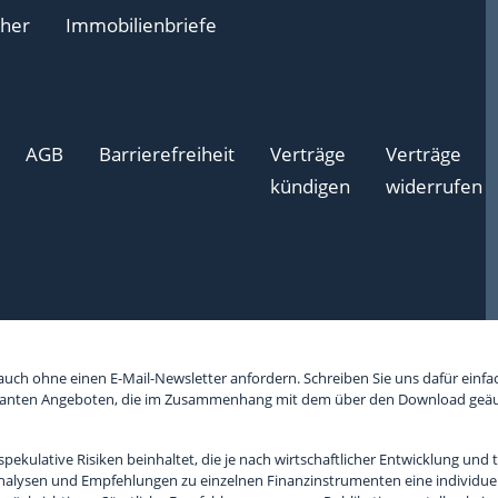
cher
Immobilienbriefe
AGB
Barrierefreiheit
Verträge
Verträge
kündigen
widerrufen
ch ohne einen E-Mail-Newsletter anfordern. Schreiben Sie uns dafür einfach 
essanten Angeboten, die im Zusammenhang mit dem über den Download geäu
pekulative Risiken beinhaltet, die je nach wirtschaftlicher Entwicklung und
Analysen und Empfehlungen zu einzelnen Finanzinstrumenten eine individue