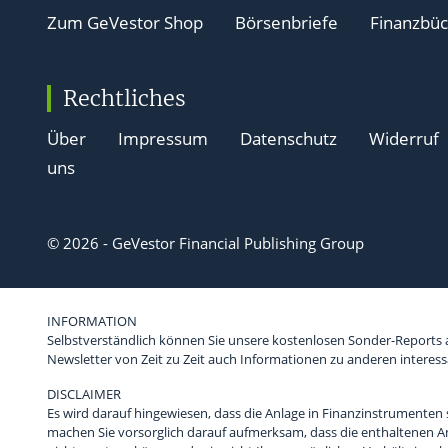
Zum GeVestor Shop
Börsenbriefe
Finanzbü
Rechtliches
Über
Impressum
Datenschutz
Widerruf
uns
© 2026 - GeVestor Financial Publishing Group
INFORMATION
Selbstverständlich können Sie unsere kostenlosen Sonder-Reports au
Newsletter von Zeit zu Zeit auch Informationen zu anderen inter
DISCLAIMER
Es wird darauf hingewiesen, dass die Anlage in Finanzinstrumenten s
machen Sie vorsorglich darauf aufmerksam, dass die enthaltenen 