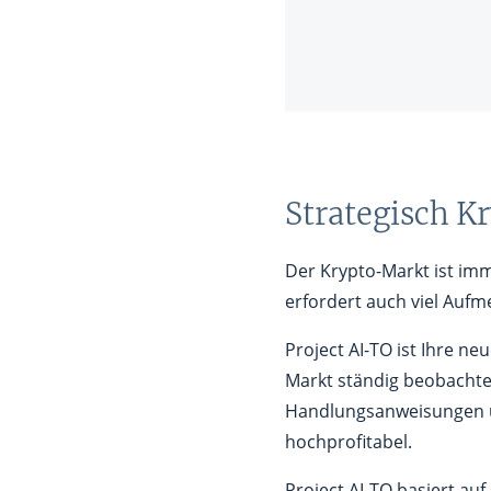
Strategisch 
Der Krypto-Markt ist im
erfordert auch viel Aufme
Project AI-TO ist Ihre n
Markt ständig beobachten
Handlungsanweisungen un
hochprofitabel.
Project AI-TO basiert auf