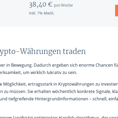
38,40 €
pro Woche
inkl. 7% MwSt.
Krypto-Währungen traden
mer in Bewegung. Dadurch ergeben sich enorme Chancen für 
rksamkeit, um wirklich lukrativ zu sein.
eue Möglichkeit, ertragsstark in Kryptowährungen zu investie
 zu müssen. Sie erhalten wöchentlich konkrete Signale, kla
d tiefgreifende Hintergrundinformationen – schnell, einfa
 einem langfristig optimierten Handelsalgorithmus, der spezie