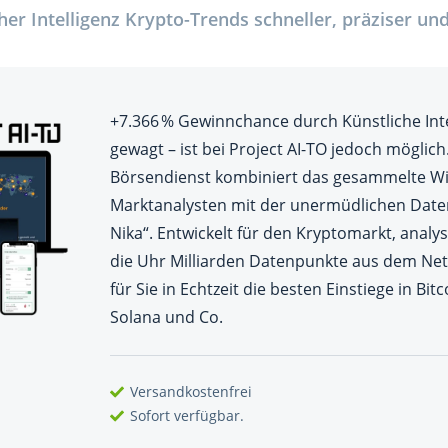
her Intelligenz Krypto-Trends schneller, präziser und
nen
& RECHNER
UNSERE EXPERTEN
ANLEIHEN
Aktuelle Marktanalysen (auf In
+7.366 % Gewinnchance durch Künstliche Intel
Verlag.de)
ves Charttool
gewagt – ist bei Project AI-TO jedoch möglic
Börsendienst kombiniert das gesammelte Wi
echner
Marktanalysten mit der unermüdlichen Datenkr
Nika“. Entwickelt für den Kryptomarkt, analy
WE
die Uhr Milliarden Datenpunkte aus dem Netz 
für Sie in Echtzeit die besten Einstiege in Bit
Solana und Co.
WE
Versandkostenfrei
Sofort verfügbar.