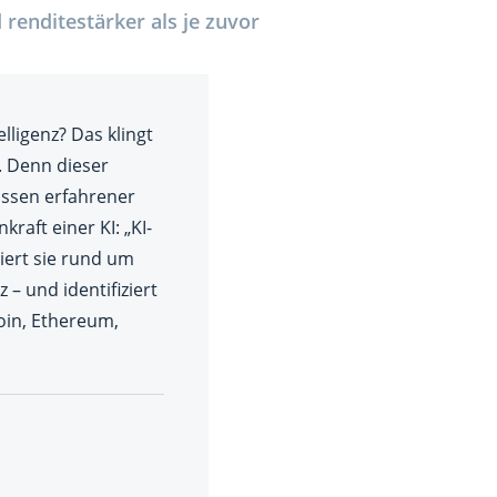
 renditestärker als je zuvor
DEVISEN
vestor-
ligenz? Das klingt
h. Denn dieser
ssen erfahrener
aft einer KI: „KI-
siert sie rund um
BINARE
SHOP
LOGIN
RATGEBER
– und identifiziert
coin, Ethereum,
BINARE
SHOP
LOGIN
RATGEBER