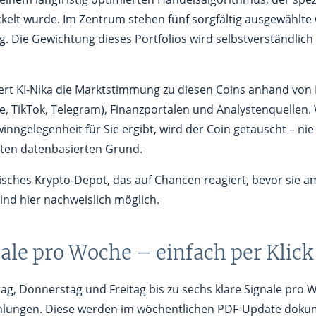
elt wurde. Im Zentrum stehen fünf sorgfältig ausgewählte
g. Die Gewichtung dieses Portfolios wird selbstverständlic
ert KI-Nika die Marktstimmung zu diesen Coins anhand von E
e, TikTok, Telegram), Finanzportalen und Analystenquellen
nngelegenheit für Sie ergibt, wird der Coin getauscht – ni
eten datenbasierten Grund.
sches Krypto-Depot, das auf Chancen reagiert, bevor sie a
sind hier nachweislich möglich.
ale pro Woche – einfach per Klic
ag, Donnerstag und Freitag bis zu sechs klare Signale pro W
hlungen. Diese werden im wöchentlichen PDF-Update dokum