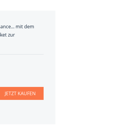
hance... mit dem
DEVISEN
vestor-
ket zur
BINARE
SHOP
LOGIN
RATGEBER
JETZT KAUFEN
BINARE
SHOP
LOGIN
RATGEBER