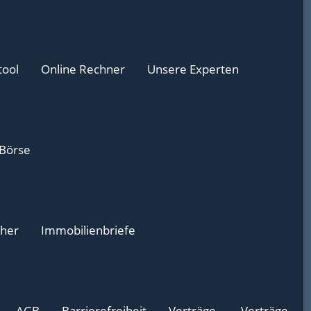
tool
Online Rechner
Unsere Experten
 Börse
cher
Immobilienbriefe
AGB
Barrierefreiheit
Verträge
Verträge