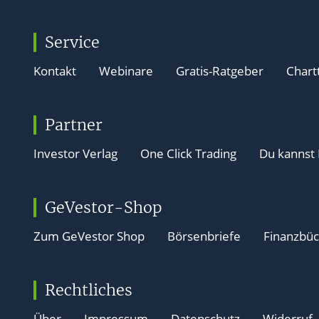
Service
Kontakt
Webinare
Gratis-Ratgeber
Chart
Partner
Investor Verlag
One Click Trading
Du kannst
GeVestor-Shop
Zum GeVestor Shop
Börsenbriefe
Finanzbü
Rechtliches
Über
Impressum
Datenschutz
Widerruf