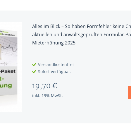
nen
& RECHNER
UNSERE EXPERTEN
Alles im Blick – So haben Formfehler keine C
ANLEIHEN
Aktuelle Marktanalysen (auf In
aktuellen und anwaltsgeprüften Formular-Pa
Verlag.de)
ves Charttool
Mieterhöhung 2025!
echner
Versandkostenfrei
WE
Sofort verfügbar.
19,70 €
inkl. 19% MwSt.
WE