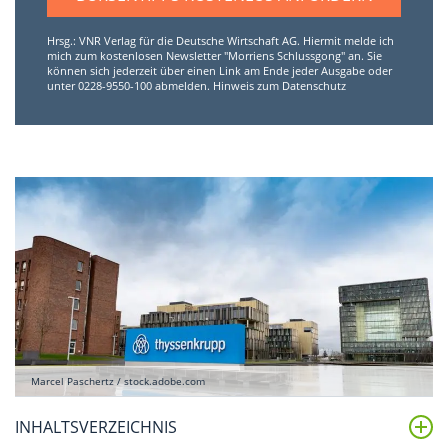
Hrsg.: VNR Verlag für die Deutsche Wirtschaft AG. Hiermit melde ich
mich zum kostenlosen Newsletter "Morriens Schlussgong" an. Sie
können sich jederzeit über einen Link am Ende jeder Ausgabe oder
unter 0228-9550-100 abmelden.
Hinweis zum Datenschutz
Marcel Paschertz / stock.adobe.com
INHALTSVERZEICHNIS