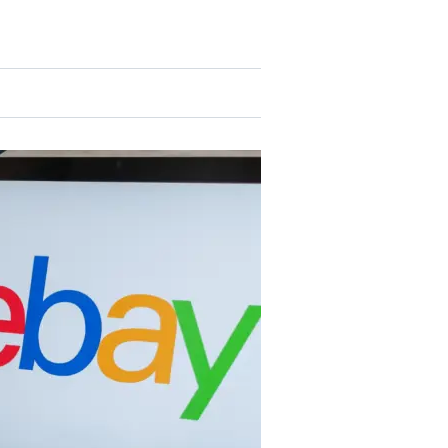
DEVISEN
vestor-
BINARE
SHOP
LOGIN
RATGEBER
BINARE
SHOP
LOGIN
RATGEBER