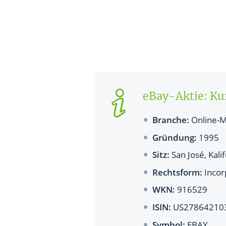
eBay-Aktie: Ku
Branche:
Online-M
Gründung:
1995
Sitz:
San José, Kali
Rechtsform:
Incor
WKN:
916529
ISIN:
US27864210
Symbol:
EBAY