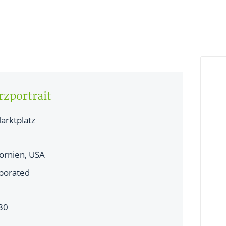
rzportrait
arktplatz
fornien, USA
porated
30