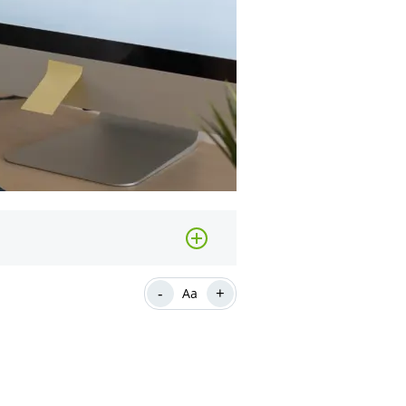
-
+
Aa