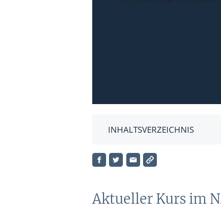
INHALTSVERZEICHNIS
Aktueller Kurs im NASDAQ
Konkurrenz
eBay-Aktie: Fundamentaldaten
Aktueller Kurs im