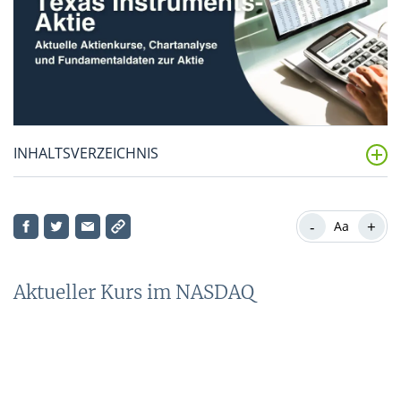
INHALTSVERZEICHNIS
Aktueller Kurs im NASDAQ
-
+
Aa
Konkurrenz
Texas Instruments-Aktie: Fundamentaldaten im
Aktueller Kurs im NASDAQ
Überblick