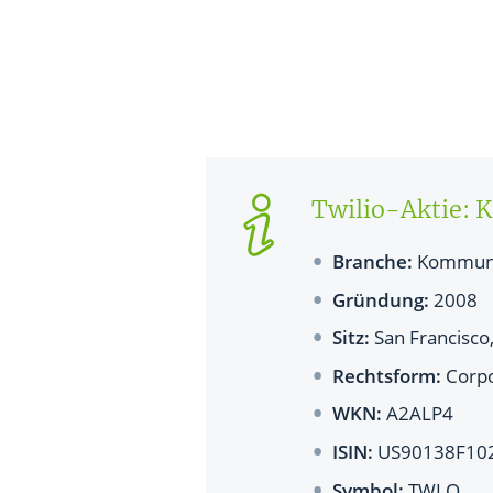
Twilio-Aktie: K
Branche:
Kommuni
Gründung:
2008
Sitz:
San Francisco,
Rechtsform:
Corpo
WKN:
A2ALP4
ISIN:
US90138F10
Symbol:
TWLO