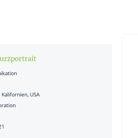
urzportrait
kation
 Kalifornien, USA
ration
21