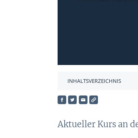
INHALTSVERZEICHNIS
Aktueller Kurs an der NYSE
Konkurrenz
Twilio-Aktie: Fundamentaldat
Aktueller Kurs an 