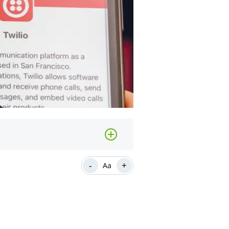
-
+
Aa