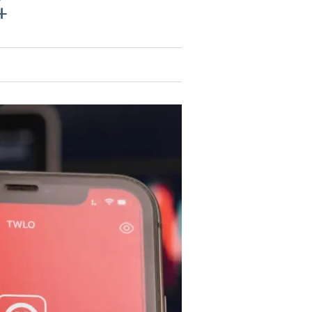
4
DEVISEN
vestor-
BINARE
SHOP
LOGIN
RATGEBER
BINARE
SHOP
LOGIN
RATGEBER