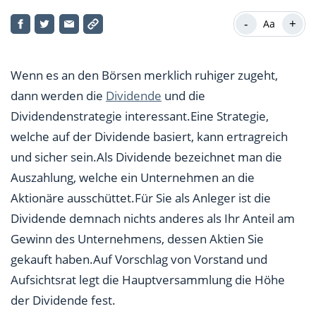
Mit Dividenden Geld verdienen: Wie man von der
richtigen Dividendenstrategie profitieren kann
-
+
Aa
Welche Rolle die Dividendenrendite dabei spielt
Wenn es an den Börsen merklich ruhiger zugeht,
dann werden die
Dividende
und die
Dividendenstrategie interessant.Eine Strategie,
welche auf der Dividende basiert, kann ertragreich
und sicher sein.Als Dividende bezeichnet man die
Auszahlung, welche ein Unternehmen an die
Aktionäre ausschüttet.Für Sie als Anleger ist die
Dividende demnach nichts anderes als Ihr Anteil am
Gewinn des Unternehmens, dessen Aktien Sie
gekauft haben.Auf Vorschlag von Vorstand und
Aufsichtsrat legt die Hauptversammlung die Höhe
der Dividende fest.