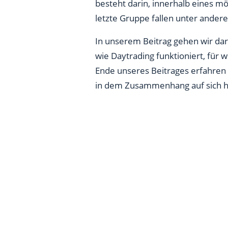
besteht darin, innerhalb eines mö
Daytrading lernen: Was sollten
letzte Gruppe fallen unter ande
Was sind Indikatoren und ande
In unserem Beitrag gehen wir dara
wie Daytrading funktioniert, für 
Ende unseres Beitrages erfahren 
in dem Zusammenhang auf sich h