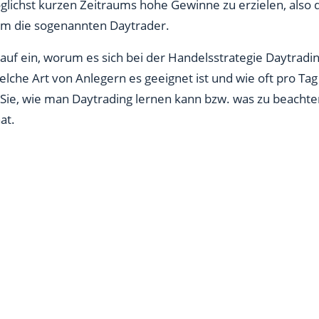
glichst kurzen Zeitraums hohe Gewinne zu erzielen, also d
 Einsteiger beachten?
rem die sogenannten Daytrader.
re wichtige Hilfsmittel?
uf ein, worum es sich bei der Handelsstrategie Daytrading
welche Art von Anlegern es geeignet ist und wie oft pro Ta
Sie, wie man Daytrading lernen kann bzw. was zu beachten
at.