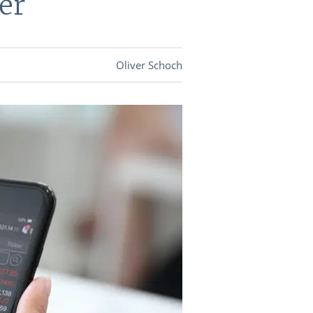
er
DEVISEN
Oliver Schoch
vestor-
BINARE
SHOP
LOGIN
RATGEBER
BINARE
SHOP
LOGIN
RATGEBER