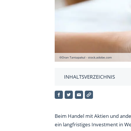
©Oran Tantapakul - stock.adobe.com
INHALTSVERZEICHNIS
Was ist Daytrading?
Wie funktioniert Daytrading?
Für welche Anleger ist Daytra
Beim Handel mit Aktien und ander
ein langfristiges Investment in W
Wie oft handeln Daytrader pro