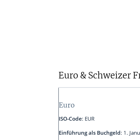
Warum wurde die Franken-Eu
Die Folgen der Aufhebung de
Die Folgen der Aufhebung der
Prognose zum Franken-Euro W
Euro & Schweizer F
Euro
ISO-Code
: EUR
Einführung als Buchgeld
: 1. Jan