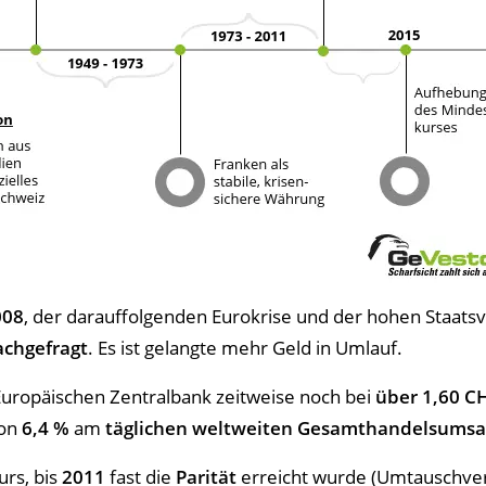
008
, der darauffolgenden Eurokrise und der hohen Staats
achgefragt
. Es ist gelangte mehr Geld in Umlauf.
uropäischen Zentralbank zeitweise noch bei
über 1,60 C
von
6,4 %
am
täglichen weltweiten Gesamthandelsums
rs, bis
2011
fast die
Parität
erreicht wurde (Umtauschver