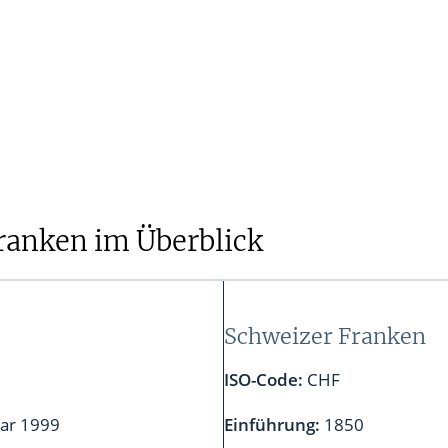
ro Bindung aufgehoben?
r Franken-Euro Kopplung auf den Devisenmarkt
 Franken-Euro Kopplung auf Kredite
echselkurs in der Zukunft
ranken im Überblick
Schweizer Franken
ISO-Code:
CHF
uar 1999
Einführung:
1850