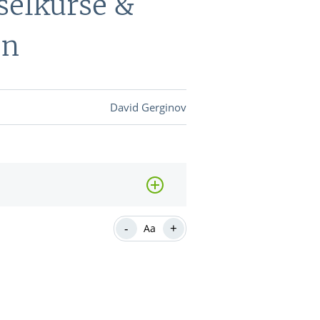
selkurse &
en
DEVISEN
vestor-
David Gerginov
BINARE
SHOP
LOGIN
RATGEBER
-
+
Aa
BINARE
SHOP
LOGIN
RATGEBER