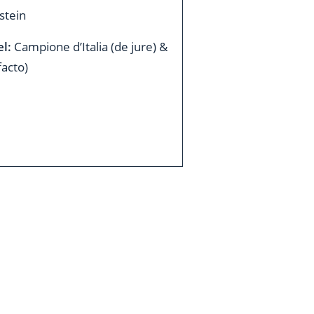
stein
el:
Campione d’Italia (de jure) &
acto)