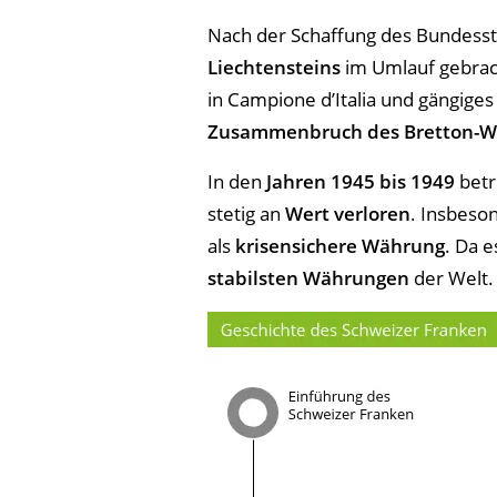
Nach der Schaffung des Bundess
Liechtensteins
im Umlauf gebrach
in Campione d’Italia und gängige
Zusammenbruch des
Bretton-W
In den
Jahren 1945 bis 1949
betr
stetig an
Wert verloren
. Insbeso
als
krisensichere Währung
.
Da e
stabilsten
Währungen
der Welt. 