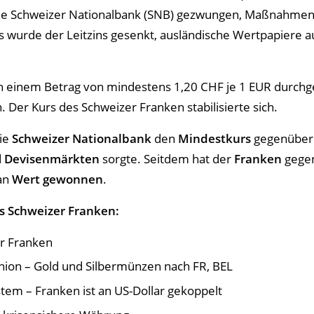
ch die Schweizer Nationalbank (SNB) gezwungen, Maßnahme
 wurde der Leitzins gesenkt, ausländische Wertpapiere 
on einem Betrag von mindestens 1,20 CHF je 1 EUR durch
 Der Kurs des Schweizer Franken stabilisierte sich.
ie
Schweizer Nationalbank
den
Mindestkurs
gegenübe
d
Devisenmärkten
sorgte. Seitdem hat der
Franken
gegen
an
Wert
gewonnen
.
es Schweizer Franken:
er Franken
nion – Gold und Silbermünzen nach FR, BEL
em – Franken ist an US-Dollar gekoppelt