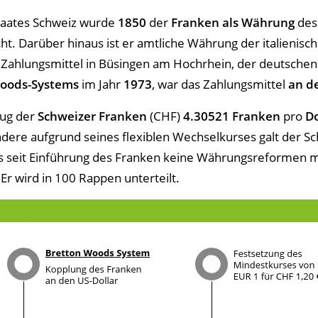
taates Schweiz wurde
1850
der
Franken als Währung
des
t. Darüber hinaus ist er amtliche Währung der italienisch
s Zahlungsmittel in Büsingen am Hochrhein, der deutschen
oods-Systems
im Jahr
1973
, war das Zahlungsmittel
an d
ug der
Schweizer Franken
(CHF)
4.30521 Franken
pro
Do
ndere aufgrund seines flexiblen Wechselkurses galt der S
s seit Einführung des Franken keine Währungsreformen me
Er wird in 100 Rappen unterteilt.