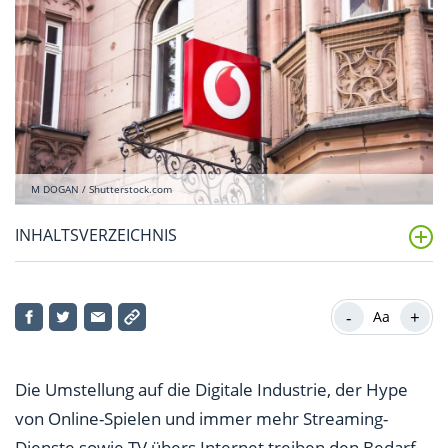
M DOGAN / Shutterstock.com
INHALTSVERZEICHNIS
Glasfaserkabel: Aktien vor neuem Schwung
-
+
Aa
Fonds zur Milliarden-Finanzierung
Interessante Nebenwerte mit Potenzial
Die Umstellung auf die Digitale Industrie, der Hype
von Online-Spielen und immer mehr Streaming-
Dienste sowie TV übers Internet treiben den Bedarf