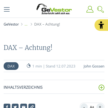
GeVestor
DAX – Achtung!
DAX – Achtung!
DAX
1 min | Stand 12.07.2023
John Gossen
INHALTSVERZEICHNIS
Kurserholung am vierten Tag in Folge
-
+
Aa