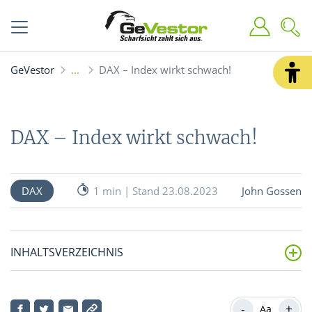
GeVestor
DAX – Index wirkt schwach!
DAX – Index wirkt schwach!
DAX
1 min | Stand 23.08.2023
John Gossen
INHALTSVERZEICHNIS
Trotz starker Wall Street ein schwaches Kursplus
-
+
Aa