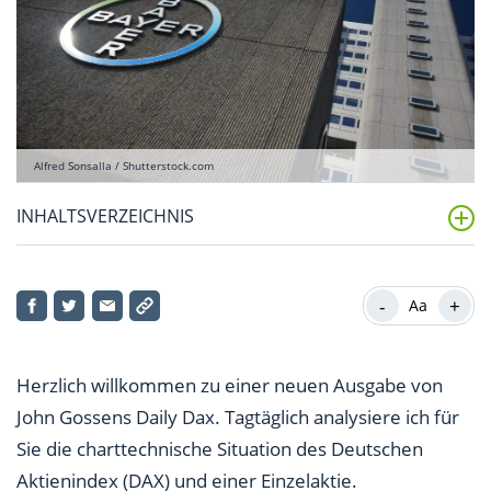
Alfred Sonsalla / Shutterstock.com
INHALTSVERZEICHNIS
Erneut ein kleiner Rückschritt…
-
+
Aa
Es bleibt aber dabei
Bayer Aktie im Chartcheck
Herzlich willkommen zu einer neuen Ausgabe von
John Gossens Daily Dax. Tagtäglich analysiere ich für
Sie die charttechnische Situation des Deutschen
Aktienindex (DAX) und einer Einzelaktie.