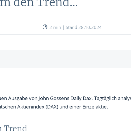
um den Trend…
nen
& RECHNER
UNSERE EXPERTEN
ANLEIHEN
2 min | Stand 28.10.2024
Aktuelle Marktanalysen (auf In
Verlag.de)
ves Charttool
echner
WE
n Ausgabe von John Gossens Daily Dax. Tagtäglich analysi
WE
utschen Aktienindex (DAX) und einer Einzelaktie.
n Trend…