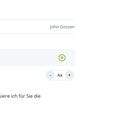
DEVISEN
John Gossen
vestor-
BINARE
SHOP
LOGIN
RATGEBER
-
+
Aa
ere ich für Sie die
BINARE
SHOP
LOGIN
RATGEBER