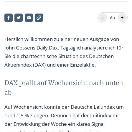
DAX prallt auf Wochensicht nach unten ab
-
+
Aa
Unterstützung und Widerstand als Trading-Zone!
Aktie des Tages
Herzlich willkommen zu einer neuen Ausgabe von
Meine Trading-Idee im Detail
John Gossens Daily Dax. Tagtäglich analysiere ich für
Sie die charttechnische Situation des Deutschen
Aktienindex (DAX) und einer Einzelaktie.
DAX prallt auf Wochensicht nach unten
ab
Auf Wochensicht konnte der Deutsche Leitindex um
rund 1,5 % zulegen. Dennoch hat der Leitindex mit
der Entwicklung der Woche ein klares Signal