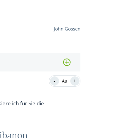
DEVISEN
John Gossen
vestor-
BINARE
SHOP
LOGIN
RATGEBER
-
+
Aa
ere ich für Sie die
BINARE
SHOP
LOGIN
RATGEBER
Libanon