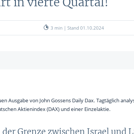
rt in vierte Quartal!
nen
& RECHNER
UNSERE EXPERTEN
ANLEIHEN
3 min | Stand 01.10.2024
Aktuelle Marktanalysen (auf In
Verlag.de)
ves Charttool
echner
WE
e zwischen Israel und Libanon
 mit
sche Reaktion in Israel
n Ausgabe von John Gossens Daily Dax. Tagtäglich analysi
WE
utschen Aktienindex (DAX) und einer Einzelaktie.
fen und Beirut
n der Grenze zwischen Israel und 