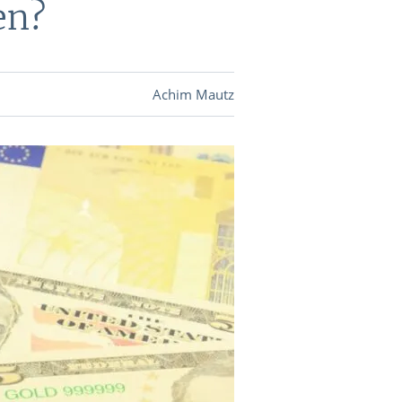
en?
DEVISEN
Achim Mautz
vestor-
BINARE
SHOP
LOGIN
RATGEBER
BINARE
SHOP
LOGIN
RATGEBER