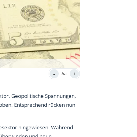
-
+
Aa
ktor. Geopolitische Spannungen,
h oben. Entsprechend rücken nun
giesektor hingewiesen. Während
 überwinden und neue