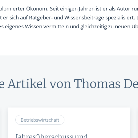
nen
iplomierter Ökonom. Seit einigen Jahren ist er als Autor 
t er sich auf Ratgeber- und Wissensbeiträge spezialisiert
& RECHNER
UNSERE EXPERTEN
es eigenes Wissen vermitteln und gleichzeitig zu neuen 
ANLEIHEN
Aktuelle Marktanalysen (auf In
Verlag.de)
ves Charttool
echner
WE
e Artikel von Thomas De
WE
Betriebswirtschaft
Jahresüberschuss und