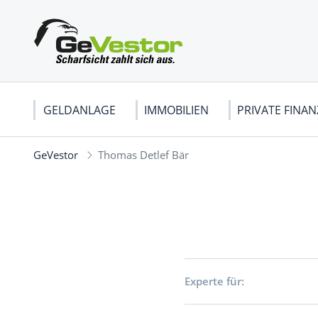
GELDANLAGE
IMMOBILIEN
PRIVATE FINA
GeVestor
Thomas Detlef Bär
AKTIEN
VERMIETEN & ABRECHNEN
STEUERTIPPS
RANKINGS
DEUTSCHLAND
BÖRSE
IMMOBI
RENTE 
BETRIE
USA
Aktienhandel
DAX
Börsenst
Alle News
BANK & GELD
WIRTSCHAFTSTHEORIEN
BERUF 
Dividende
Mercedes-Benz Group
Anlagena
Indizes
BASF-Aktie
Grundlag
Experte für:
Übernahme
Bayer-Aktie
Börsenh
Aktienkurse
Alle News ...
Ordertyp