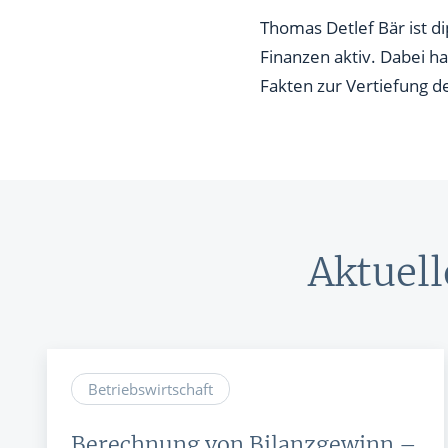
Formatio
Thomas Detlef Bär ist d
Finanzen aktiv. Dabei ha
BRANCHEN
TOOLS 
Fakten zur Vertiefung d
FONDS
DEPOT
Technologie Aktien
Podcast
ETFs
Energie Aktien
Interakti
Pharma Aktien
Finanz-R
Konsum Aktien
Alle News ...
Aktuell
Betriebswirtschaft
Berechnung von Bilanzgewinn –