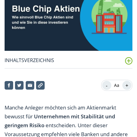
INHALTSVERZEICHNIS
Blue Chips – eine Zusammenfassung
-
+
Aa
Was ist eine Blue Chip Aktie?
Wie funktioniert das Investieren in Blue Chips?
Manche Anleger möchten sich am Aktienmarkt
Was sind die Vorteile von Blue Chip Aktien?
bewusst für
Unternehmen mit Stabilität und
geringem Risiko
entscheiden. Unter dieser
Was sind die Nachteile von Blue Chip Aktien?
Voraussetzung empfehlen viele Banken und andere