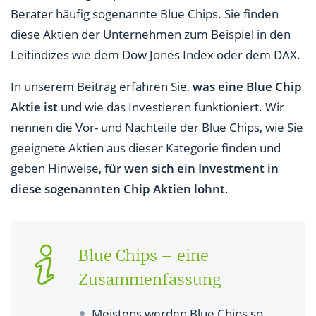
Wie sinnvoll sind Blue Chip Aktien?
Berater häufig sogenannte Blue Chips. Sie finden
diese Aktien der Unternehmen zum Beispiel in den
Für wen eignen sich Blue Chip Aktien?
Leitindizes wie dem Dow Jones Index oder dem DAX.
Wie findet man geeignete Blue Chip Aktien?
In unserem Beitrag erfahren Sie,
was eine Blue Chip
Beispiele für gute Blue Chip Aktien
Aktie ist
und wie das Investieren funktioniert. Wir
nennen die Vor- und Nachteile der Blue Chips, wie Sie
geeignete Aktien aus dieser Kategorie finden und
geben Hinweise,
für wen sich ein Investment in
diese sogenannten Chip Aktien lohnt
.
Blue Chips – eine
Zusammenfassung
Meistens werden Blue Chips so