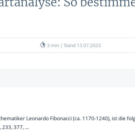
artanalyse: So bestimme
nen
& RECHNER
UNSERE EXPERTEN
ANLEIHEN
Aktuelle Marktanalysen (auf In
Verlag.de)
ves Charttool
3 min | Stand 13.07.2023
echner
WE
acci-Zahlen beim Börsenhandel?
WE
ion
Analyse?
matiker Leonardo Fibonacci (ca. 1170-1240), ist die fol
4, 233, 377, …
artanalyse