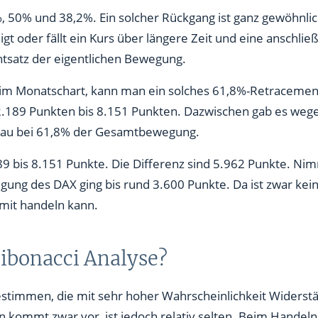
, 50% und 38,2%. Ein solcher Rückgang ist ganz gewöhnli
eigt oder fällt ein Kurs über längere Zeit und eine ansch
tsatz der eigentlichen Bewegung.
im Monatschart, kann man ein solches 61,8%-Retracement
2.189 Punkten bis 8.151 Punkten. Dazwischen gab es wege
enau bei 61,8% der Gesamtbewegung.
89 bis 8.151 Punkte. Die Differenz sind 5.962 Punkte. N
ung des DAX ging bis rund 3.600 Punkte. Da ist zwar kei
mit handeln kann.
 Fibonacci Analyse?
timmen, die mit sehr hoher Wahrscheinlichkeit Widerstä
 kommt zwar vor, ist jedoch relativ selten. Beim Handeln