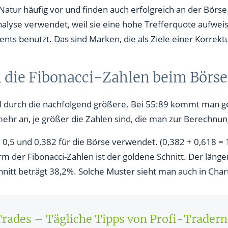
Natur häufig vor und finden auch erfolgreich an der Bör
nalyse verwendet, weil sie eine hohe Trefferquote aufwei
ts benutzt. Das sind Marken, die als Ziele einer Korrek
 die Fibonacci-Zahlen beim Börs
ahl durch die nachfolgend größere. Bei 55:89 kommt man g
ehr an, je größer die Zahlen sind, die man zur Berechnu
, 0,5 und 0,382 für die Börse verwendet. (0,382 + 0,618 
m der Fibonacci-Zahlen ist der goldene Schnitt. Der länger
itt beträgt 38,2%. Solche Muster sieht man auch in Char
Trades – Tägliche Tipps von Profi-Tradern