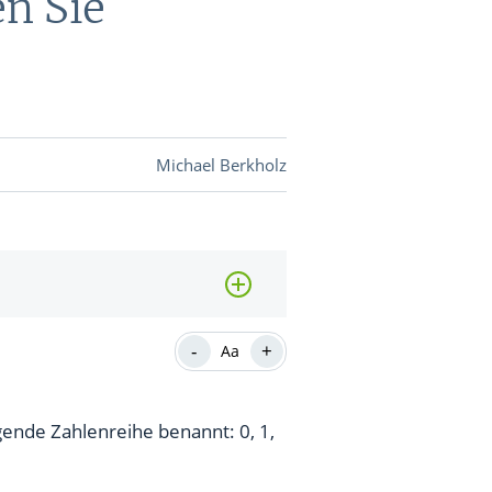
n Sie
DEVISEN
vestor-
Michael Berkholz
BINARE
SHOP
LOGIN
RATGEBER
-
+
Aa
BINARE
SHOP
LOGIN
RATGEBER
gende Zahlenreihe benannt: 0, 1,