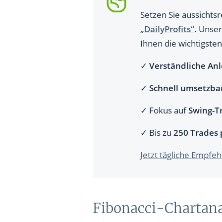
Setzen Sie aussichts
„DailyProfits“
. Unser
Ihnen die wichtigsten
✓
Verständliche Anl
✓
Schnell umsetzba
✓ Fokus auf
Swing-Tr
✓ Bis zu
250 Trades 
Jetzt tägliche Empfe
Fibonacci-Chartana