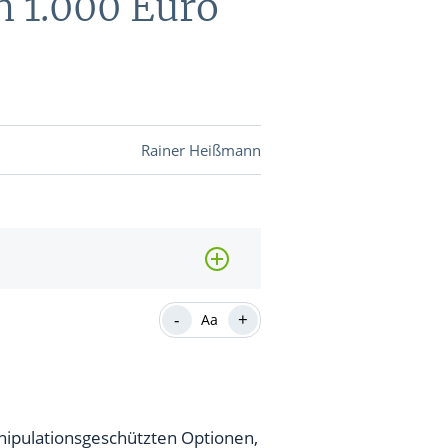
n 1.000 Euro
DEVISEN
vestor-
Rainer Heißmann
BINARE
SHOP
LOGIN
RATGEBER
-
+
Aa
BINARE
SHOP
LOGIN
RATGEBER
nipulationsgeschützten Optionen,