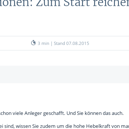
ionen: Zum Start reiche
nen
& RECHNER
UNSERE EXPERTEN
ANLEIHEN
Aktuelle Marktanalysen (auf In
Verlag.de)
ves Charttool
3 min | Stand 07.08.2015
echner
WE
ie der Kauf und Verkauf von Aktien
WE
ch
rt ist ganz einfach
schon viele Anleger geschafft. Und Sie können das auch.
ei sind, wissen Sie zudem um die hohe Hebelkraft von ma