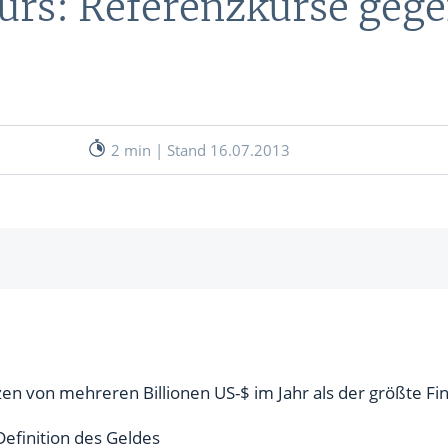
urs: Referenzkurse geg
nen
& RECHNER
UNSERE EXPERTEN
ANLEIHEN
Aktuelle Marktanalysen (auf In
Verlag.de)
ves Charttool
2 min | Stand 16.07.2013
echner
WE
er zustande?
WE
FX
en von mehreren Billionen US-$ im Jahr als der größte F
efinition des Geldes