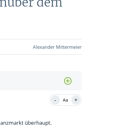
enüber dem
DEVISEN
vestor-
Alexander Mittermeier
BINARE
SHOP
LOGIN
RATGEBER
-
+
Aa
BINARE
SHOP
LOGIN
RATGEBER
inanzmarkt überhaupt.