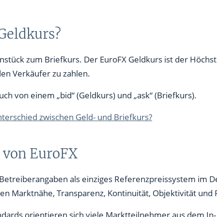
 Geldkurs?
stück zum Briefkurs. Der EuroFX Geldkurs ist der Höchstpr
en Verkäufer zu zahlen.
ch von einem „bid“ (Geldkurs) und „ask“ (Briefkurs).
nterschied zwischen Geld- und Briefkurs?
e von EuroFX
h Betreiberangaben als einziges Referenzpreissystem im 
 Marktnähe, Transparenz, Kontinuität, Objektivität und Pl
dards orientieren sich viele Marktteilnehmer aus dem In