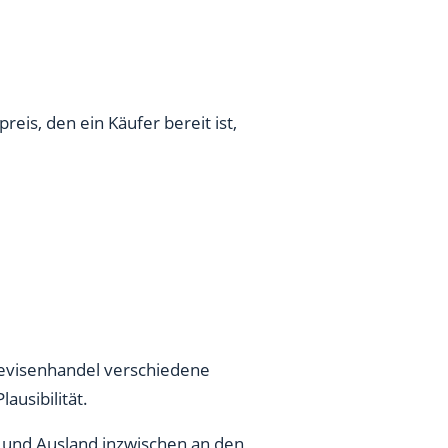
eis, den ein Käufer bereit ist,
Devisenhandel verschiedene
ausibilität.
- und Ausland inzwischen an den