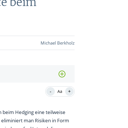
te beim
DEVISEN
vestor-
Michael Berkholz
BINARE
SHOP
LOGIN
RATGEBER
-
+
Aa
BINARE
SHOP
LOGIN
RATGEBER
n beim Hedging eine teilweise
 eliminiert man Risiken in Form