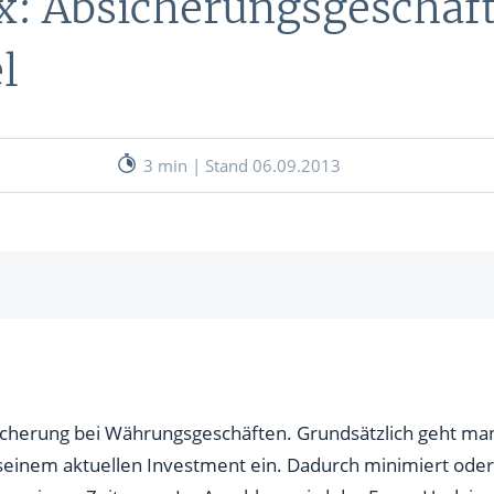
x: Absicherungsgeschäf
nen
l
& RECHNER
UNSERE EXPERTEN
ANLEIHEN
Aktuelle Marktanalysen (auf In
Verlag.de)
ves Charttool
3 min | Stand 06.09.2013
echner
WE
r
WE
ng
sicherung bei Währungsgeschäften. Grundsätzlich geht ma
seinem aktuellen Investment ein. Dadurch minimiert oder