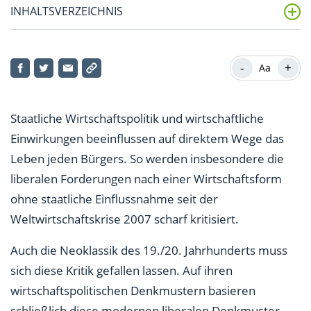
INHALTSVERZEICHNIS
Krisen in der Neoklassik ausgeschlossen
-
+
Aa
Vertreter der Neoklassik
Weiterführung zur neoklassischen Theorie
Staatliche Wirtschaftspolitik und wirtschaftliche
Funktion des Staates
Einwirkungen beeinflussen auf direktem Wege das
Leben jeden Bürgers. So werden insbesondere die
liberalen Forderungen nach einer Wirtschaftsform
ohne staatliche Einflussnahme seit der
Weltwirtschaftskrise 2007 scharf kritisiert.
Auch die Neoklassik des 19./20. Jahrhunderts muss
sich diese Kritik gefallen lassen. Auf ihren
wirtschaftspolitischen Denkmustern basieren
schließlich diese modernen liberalen Denkmuster.