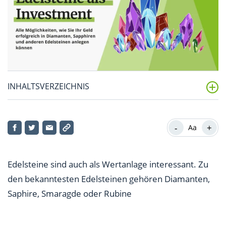
INHALTSVERZEICHNIS
Welche Edelsteine eignen sich als Wertanlage?
-
+
Aa
Wie war die Wertentwicklung der Edelsteine in den
letzten Jahren?
Edelsteine sind auch als Wertanlage interessant. Zu
Wie und wo kann ich Edelsteine erwerben?
den bekanntesten Edelsteinen gehören Diamanten,
Worauf sollte ich beim Investment in Edelsteine
Saphire, Smaragde oder Rubine
achten?
Sind Edelsteine auch für Anleger interessant?