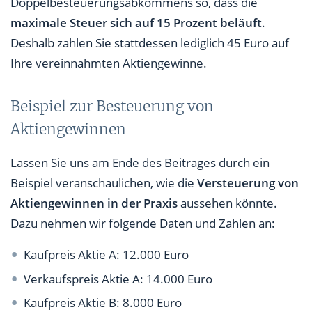
Doppelbesteuerungsabkommens so, dass die
maximale Steuer sich auf 15 Prozent beläuft
.
Deshalb zahlen Sie stattdessen lediglich 45 Euro auf
Ihre vereinnahmten Aktiengewinne.
Beispiel zur Besteuerung von
Aktiengewinnen
Lassen Sie uns am Ende des Beitrages durch ein
Beispiel veranschaulichen, wie die
Versteuerung von
Aktiengewinnen in der Praxis
aussehen könnte.
Dazu nehmen wir folgende Daten und Zahlen an:
Kaufpreis Aktie A: 12.000 Euro
Verkaufspreis Aktie A: 14.000 Euro
Kaufpreis Aktie B: 8.000 Euro