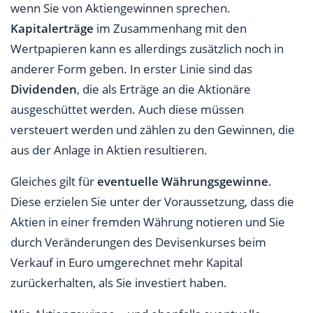
wenn Sie von Aktiengewinnen sprechen.
Kapitalerträge
im Zusammenhang mit den
Wertpapieren kann es allerdings zusätzlich noch in
anderer Form geben. In erster Linie sind das
Dividenden
, die als Erträge an die Aktionäre
ausgeschüttet werden. Auch diese müssen
versteuert werden und zählen zu den Gewinnen, die
aus der Anlage in Aktien resultieren.
Gleiches gilt für
eventuelle Währungsgewinne
.
Diese erzielen Sie unter der Voraussetzung, dass die
Aktien in einer fremden Währung notieren und Sie
durch Veränderungen des Devisenkurses beim
Verkauf in Euro umgerechnet mehr Kapital
zurückerhalten, als Sie investiert haben.