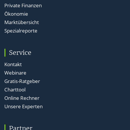
Private Finanzen
Ökonomie
Marktübersicht
Spezialreporte
Service
Kontakt
Webinare
Gratis-Ratgeber
Charttool
Online Rechner
Unsere Experten
Partner