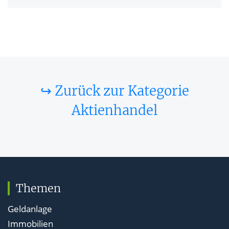
↪ Zurück zur Kategorie
Aktienhandel
Themen
Geldanlage
Immobilien