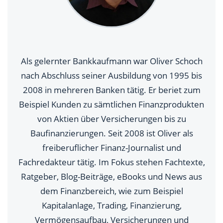
Als gelernter Bankkaufmann war Oliver Schoch
nach Abschluss seiner Ausbildung von 1995 bis
2008 in mehreren Banken tätig. Er beriet zum
Beispiel Kunden zu sämtlichen Finanzprodukten
von Aktien über Versicherungen bis zu
Baufinanzierungen. Seit 2008 ist Oliver als
freiberuflicher Finanz-Journalist und
Fachredakteur tätig. Im Fokus stehen Fachtexte,
Ratgeber, Blog-Beiträge, eBooks und News aus
dem Finanzbereich, wie zum Beispiel
Kapitalanlage, Trading, Finanzierung,
Vermögensaufbau, Versicherungen und