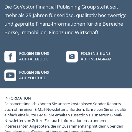
Die GeVestor Financial Publishing Group steht seit
mehr als 25 Jahren für seriöse, qualitativ hochwertige
und geprüfte Finanz-Informationen für die Bereiche
Börse, Immobilien, Finanz und Wirtschaft.
FOLGEN SIE UNS
FOLGEN SIE UNS
AUF FACEBOOK
AUF INSTAGRAM
FOLGEN SIE UNS
AUF YOUTUBE
INFORMATION
Selbstverständlich können Sie unsere kostenlosen Sonder-Reports
auch ohne einen E-Mail-Newsletter anfordern. Schreiben Sie uns dafür
einfach eine kurze E-Mail. Sie erhalten zusätzlich zu unserem E-Mail-
Newsletter von Zeit zu Zeit auch Informationen zu anderen
interessanten Angeboten, die im Zusammenhang mit dem über den
Download geäußerten Interesse von Ihnen stehen.