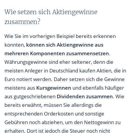
Wie setzen sich Aktiengewinne
zusammen?
Wie Sie im vorherigen Beispiel bereits erkennen
konnten,
können sich Aktiengewinne aus
mehreren Komponenten zusammensetzen
.
Währungsgewinne sind eher seltener, denn die
meisten Anleger in Deutschland kaufen Aktien, die in
Euro notiert werden. Daher setzen sich die Gewinne
meistens aus
Kursgewinnen
und ebenfalls häufiger
aus gutgeschriebenen
Dividenden zusammen
. Wie
bereits erwähnt, müssen Sie allerdings die
entsprechenden Orderkosten und sonstige
Gebühren noch abziehen, um den Nettogewinn zu
erhalten. Dort ist jedoch die Steuer noch nicht