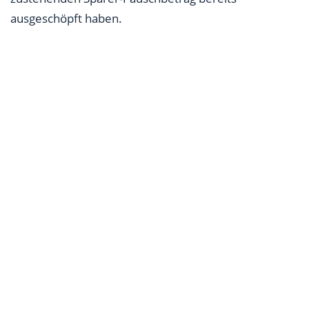
ausgeschöpft haben.