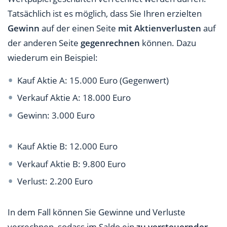
Tatsächlich ist es möglich, dass Sie Ihren erzielten
Gewinn
auf der einen Seite
mit Aktienverlusten
auf
der anderen Seite
gegenrechnen
können. Dazu
wiederum ein Beispiel:
Kauf Aktie A: 15.000 Euro (Gegenwert)
Verkauf Aktie A: 18.000 Euro
Gewinn: 3.000 Euro
Kauf Aktie B: 12.000 Euro
Verkauf Aktie B: 9.800 Euro
Verlust: 2.200 Euro
In dem Fall können Sie Gewinne und Verluste
verrechnen, sodass im Saldo ein
zu versteuernder