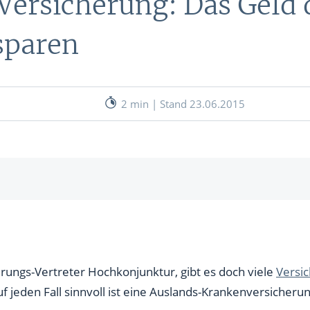
Versicherung: Das Geld 
nen
 sparen
& RECHNER
UNSERE EXPERTEN
ANLEIHEN
Aktuelle Marktanalysen (auf In
Verlag.de)
ves Charttool
2 min | Stand 23.06.2015
echner
WE
es zu wissen
WE
chießhund, bekommt nichts
der Versicherer
erungs-Vertreter Hochkonjunktur, gibt es doch viele
Versi
uf jeden Fall sinnvoll ist eine Auslands-Krankenversicherun