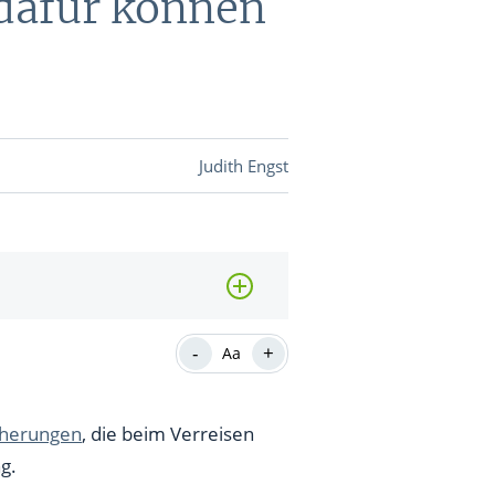
dafür können
DEVISEN
vestor-
Judith Engst
BINARE
SHOP
LOGIN
RATGEBER
-
+
Aa
BINARE
SHOP
LOGIN
RATGEBER
cherungen
, die beim Verreisen
g.