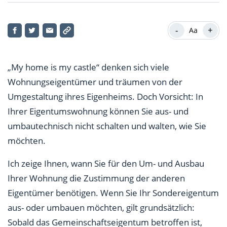
1. Nicht tragende Wand kann weg
-
+
Aa
2. Vorsicht beim Ausbau des Dachbodens
3. Einbau eines Kamins geht in der Regel nicht allein
„My home is my castle“ denken sich viele
4. Entlüftung geht meist ohne die anderen
Wohnungseigentümer und träumen von der
Eigentümer
Umgestaltung ihres Eigenheims. Doch Vorsicht: In
Ihrer Eigentumswohnung können Sie aus- und
Fazit: wann der Umbau und Ausbau der Wohnung
umbautechnisch nicht schalten und walten, wie Sie
möglich ist
möchten.
Ich zeige Ihnen, wann Sie für den Um- und Ausbau
Ihrer Wohnung die Zustimmung der anderen
Eigentümer benötigen. Wenn Sie Ihr Sondereigentum
aus- oder umbauen möchten, gilt grundsätzlich:
Sobald das Gemeinschaftseigentum betroffen ist,