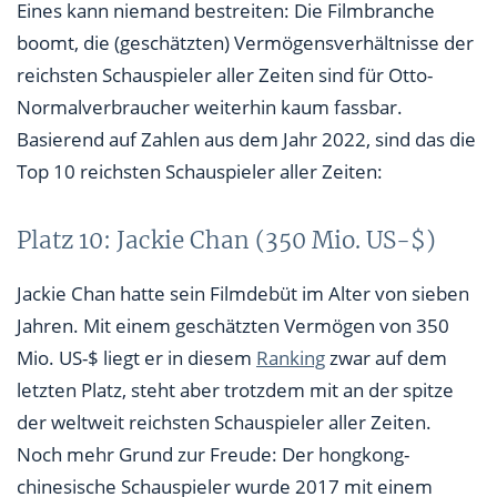
Eines kann niemand bestreiten: Die Filmbranche
Platz 4: George Clooney, Robert De Niro, Die Olsen
boomt, die (geschätzten) Vermögensverhältnisse der
Twins (500 Mio. US-$)
reichsten Schauspieler aller Zeiten sind für Otto-
Normalverbraucher weiterhin kaum fassbar.
Platz 3: Tom Cruise (550 Mio. US-$)
Basierend auf Zahlen aus dem Jahr 2022, sind das die
Platz 2: Shah Rukh Khan (600 Mio. US-$)
Top 10 reichsten Schauspieler aller Zeiten:
Platz 1: Jerry Seinfeld (850 Mio. US-$)
Platz 10: Jackie Chan (350 Mio. US-$)
Jackie Chan hatte sein Filmdebüt im Alter von sieben
Jahren. Mit einem geschätzten Vermögen von 350
Mio. US-$ liegt er in diesem
Ranking
zwar auf dem
letzten Platz, steht aber trotzdem mit an der spitze
der weltweit reichsten Schauspieler aller Zeiten.
Noch mehr Grund zur Freude: Der hongkong-
chinesische Schauspieler wurde 2017 mit einem