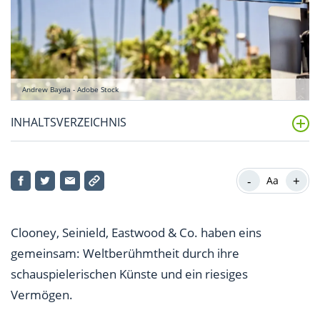
Andrew Bayda - Adobe Stock
INHALTSVERZEICHNIS
Platz 10: Jackie Chan (350 Mio. US-$)
-
+
Aa
Platz 9: Keanu Reeves (360 Mio. US-$)
Platz 8: Clint Eastwood (375 Mio. US-$)
Clooney, Seinield, Eastwood & Co. haben eins
Platz 7: Sylvester Stallone (400 Mio. US-$)
gemeinsam: Weltberühmtheit durch ihre
schauspielerischen Künste und ein riesiges
Platz 6: Adam Sandler (420 Mio. US-$)
Vermögen.
Platz 5: Mel Gibson (425 Mio. US-$)