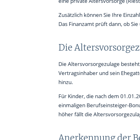
eine private Altersvorsorge (Ries
Steuererstattung bei hohem p
Zusätzlich können Sie Ihre Einzah
Das Finanzamt prüft dann, ob Sie
Die Altersvorsorge
Die Altersvorsorgezulage besteht
Vertragsinhaber und sein Ehegat
hinzu.
Für Kinder, die nach dem 01.01.2
einmaligen Berufseinsteiger-Bonu
höher fällt die Altersvorsorgezula
Anerkennung der Be