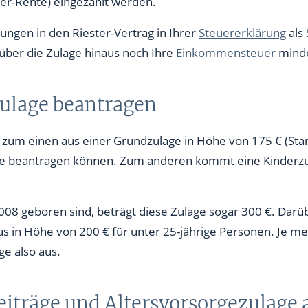
ter-Rente) eingezahlt werden.
ersönlichem Steuersatz
lungen in den Riester-Vertrag in Ihrer
Steuererklärung
als
 über die Zulage hinaus noch Ihre
Einkommensteuer
minde
zulage beantragen
 zum einen aus einer Grundzulage in Höhe von 175 € (Stan
te beantragen können. Zum anderen kommt eine Kinderzu
008 geboren sind, beträgt diese Zulage sogar 300 €. Darüb
s in Höhe von 200 € für unter 25-jährige Personen. Je meh
ge also aus.
iträge und Altersvorsorgezulage 