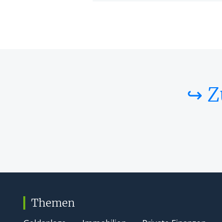
↪ Z
Themen