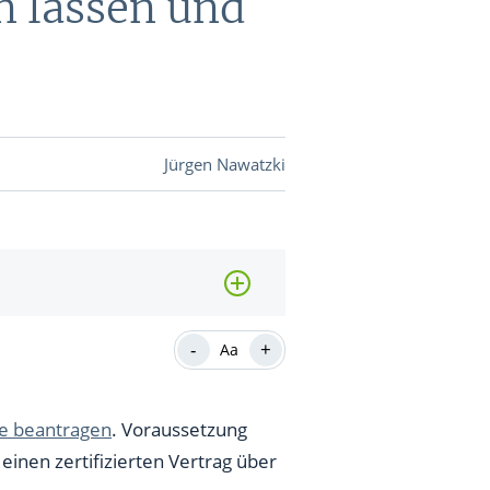
n lassen und
DEVISEN
vestor-
Jürgen Nawatzki
BINARE
SHOP
LOGIN
RATGEBER
-
+
Aa
BINARE
SHOP
LOGIN
RATGEBER
ge beantragen
. Voraussetzung
einen zertifizierten Vertrag über