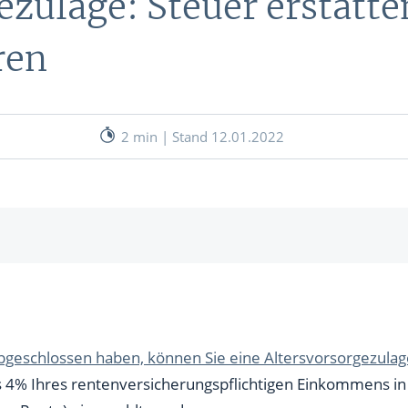
ezulage: Steuer erstatte
nen
ren
& RECHNER
UNSERE EXPERTEN
ANLEIHEN
Aktuelle Marktanalysen (auf In
Verlag.de)
ves Charttool
2 min | Stand 12.01.2022
echner
WE
ntragen
WE
 Altersvorsorgezulage als Sonderausgabe
Finanzamt
abgeschlossen haben, können Sie eine Altersvorsorgezula
ns 4% Ihres rentenversicherungspflichtigen Einkommens in 