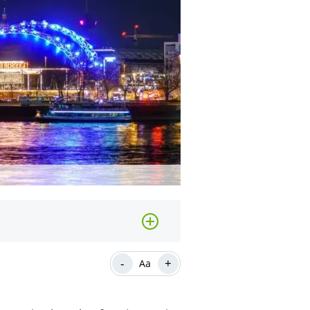
-
+
Aa