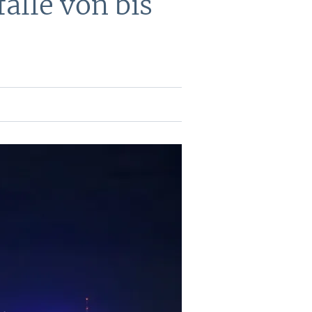
lle von bis
DEVISEN
vestor-
BINARE
SHOP
LOGIN
RATGEBER
BINARE
SHOP
LOGIN
RATGEBER