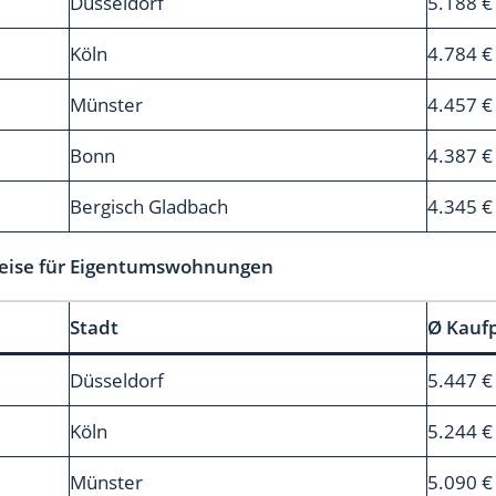
Düsseldorf
5.188 €
Köln
4.784 €
Münster
4.457 €
Bonn
4.387 €
Bergisch Gladbach
4.345 €
preise für Eigentumswohnungen
Stadt
Ø Kaufp
Düsseldorf
5.447 €
Köln
5.244 €
Münster
5.090 €