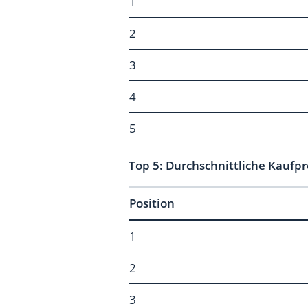
1
2
3
4
5
Top 5: Durchschnittliche Kauf
Position
1
2
3