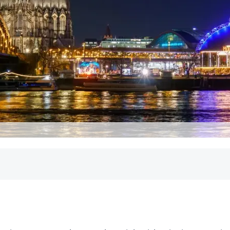
iede im Detail
teurer als Häuser