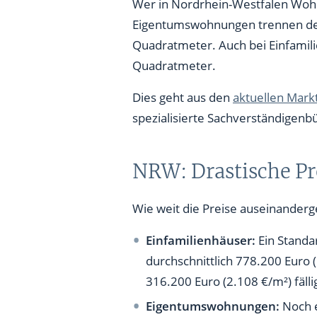
Das trügerische Bild der stad
Wer in Nordrhein-Westfalen Wohn
Eigentumswohnungen trennen den 
Worauf Immobilienkäufer 2026
Quadratmeter. Auch bei Einfamilie
Quadratmeter.
Dies geht aus den
aktuellen Mark
spezialisierte Sachverständigenbü
NRW: Drastische Pr
Wie weit die Preise auseinanderg
Einfamilienhäuser:
Ein Stand
durchschnittlich 778.200 Euro (
316.200 Euro (2.108 €/m²) fälli
Eigentumswohnungen:
Noch 