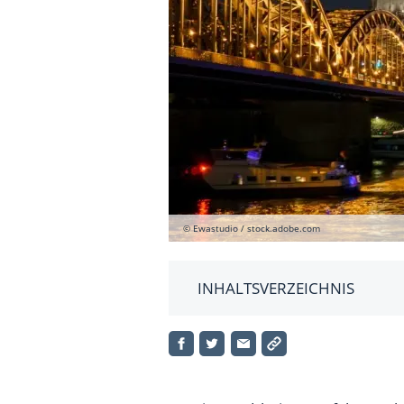
© Ewastudio / stock.adobe.com
INHALTSVERZEICHNIS
NRW: Drastische Preisuntersch
Wohnungen in Metropolen oft 