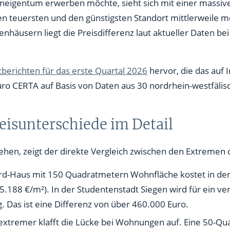
tweiten Durchschnittswerte
eigentum erwerben möchte, sieht sich mit einer massiven
teuersten und den günstigsten Standort mittlerweile me
 zwingend achten sollten
nhäusern liegt die Preisdifferenz laut aktueller Daten be
tberichten für das erste Quartal 2026
hervor, die das auf
ro CERTA auf Basis von Daten aus 30 nordrhein-westfälisc
eisunterschiede im Detail
ehen, zeigt der direkte Vergleich zwischen den Extremen d
ard-Haus mit 150 Quadratmetern Wohnfläche kostet in de
5.188 €/m²). In der Studentenstadt Siegen wird für ein ve
g. Das ist eine Differenz von über 460.000 Euro.
extremer klafft die Lücke bei Wohnungen auf. Eine 50-Q