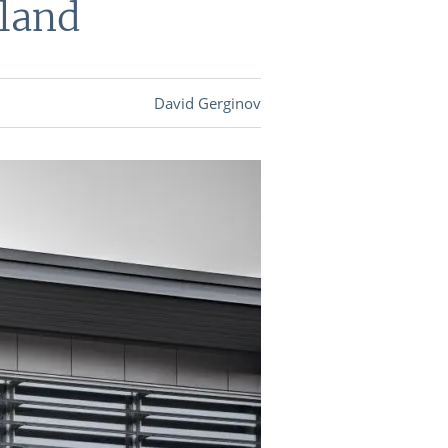
hland
DEVISEN
David Gerginov
vestor-
BINARE
SHOP
LOGIN
RATGEBER
BINARE
SHOP
LOGIN
RATGEBER