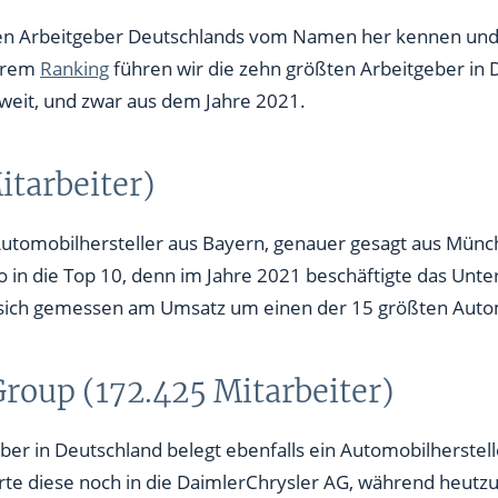
ten Arbeitgeber Deutschlands vom Namen her kennen und
beiter)
serem
Ranking
führen wir die zehn größten Arbeitgeber in 
0 Mitarbeiter)
tweit, und zwar aus dem Jahre 2021.
arbeiter)
itarbeiter)
tarbeiter)
arbeiter)
utomobilhersteller aus Bayern, genauer gesagt aus Münche
 in die Top 10, denn im Jahre 2021 beschäftigte das Un
eiter)
 sich gemessen am Umsatz um einen der 15 größten Autom
roup (172.425 Mitarbeiter)
eber in Deutschland belegt ebenfalls ein Automobilherstel
erte diese noch in die DaimlerChrysler AG, während heu