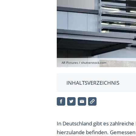
AR Pictures / shutterstock.com
INHALTSVERZEICHNIS
10. BMW (118.909 Mitarbeiter
9. Mercedes-Benz Group (172.
8. Deutsche Telekom (216.528 
In Deutschland gibt es zahlreich
hierzulande befinden. Gemessen wi
7. Deutsche Bahn (323.710 Mit