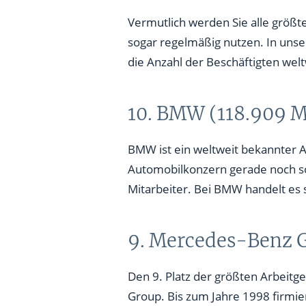
Vermutlich werden Sie alle größ
6. REWE Group (380.000 Mitar
sogar regelmäßig nutzen. In un
5. Robert Bosch GmbH (401.30
die Anzahl der Beschäftigten wel
4. Edeka Verbund (404.900 Mit
10. BMW (118.909 M
3. Schwarz Gruppe (550.000 Mi
2. Deutsche Post (592.263 Mit
BMW ist ein weltweit bekannter A
Automobilkonzern gerade noch so
1. Volkswagen (672.800 Mitarb
Mitarbeiter. Bei BMW handelt es
9. Mercedes-Benz G
Den 9. Platz der größten Arbeitg
Group. Bis zum Jahre 1998 firmi