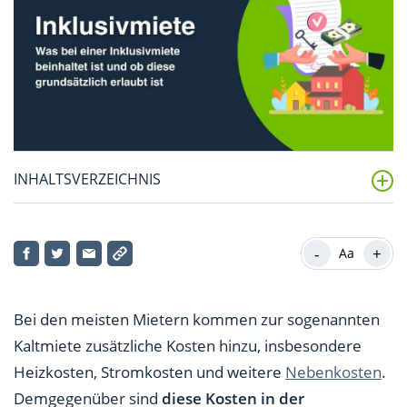
INHALTSVERZEICHNIS
Inklusivmiete – eine Zusammenfassung
-
+
Aa
Was versteht man unter Inklusivmiete?
Ist eine Inklusivmiete erlaubt?
Bei den meisten Mietern kommen zur sogenannten
Wann ist eine Inklusivmiete durchsetzbar?
Kaltmiete zusätzliche Kosten hinzu, insbesondere
Heizkosten, Stromkosten und weitere
Nebenkosten
.
Inklusivmiete: Vor- und Nachteile
Demgegenüber sind
diese Kosten in der