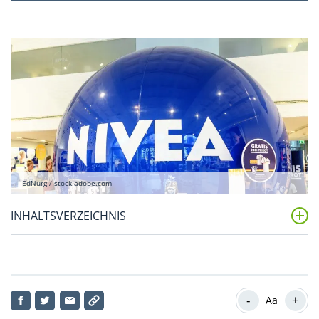
EdNurg / stock.adobe.com
INHALTSVERZEICHNIS
Beiersdorf-Aktie: Aktueller Kursverlauf
Unternehmensprofil der Beiersdorf AG
-
+
Aa
Personal