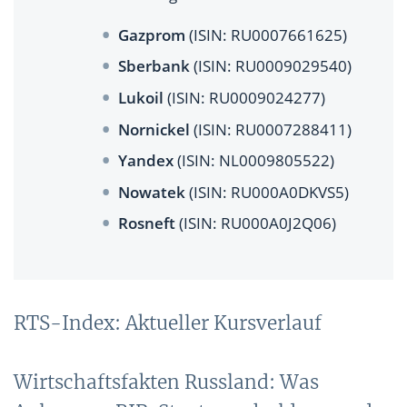
Gazprom
(ISIN: RU0007661625)
Sberbank
(ISIN: RU0009029540)
Lukoil
(ISIN: RU0009024277)
Nornickel
(ISIN: RU0007288411)
Yandex
(ISIN: NL0009805522)
Nowatek
(ISIN: RU000A0DKVS5)
Rosneft
(ISIN: RU000A0J2Q06)
RTS-Index: Aktueller Kursverlauf
Wirtschaftsfakten Russland: Was