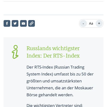
RTS-Index: Aktueller Kursverlauf
Wirtschaftsfakten Russland: Was Anleger zu BIP,
-
+
Staatverschuldung und Börse wissen sollten
Aa
Russlands Wirtschaft – Gemeinsamkeiten und
Gegensätze im internationalen Vergleich
Russlands wichtigster
Wichtige und bekannte Unternehmen Russlands
Index: Der RTS-Index
Trading in Russland – dass müssen Anleger zum
Börsenplatz Moskau und zum Leitindex wissen
Der RTS-Index (Russian Trading
System Index) umfasst bis zu 50 der
größten und umsatzstärksten
Unternehmen, die an der Moskauer
Börse gehandelt werden.
Die wichtigsten Vertreter sind: