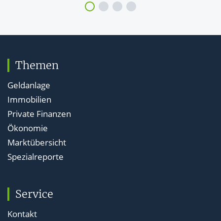
Agio & Disagio: Beispiele und Erklärung
Die Agio Definition umfasst alle Fälle, in denen
Themen
Privatanleger einen Aufschlag zahlen müssen, beim
Wertpapierkauf oder der Kreditaufnahme.
Geldanlage
Immobilien
Private Finanzen
Annuitätendarlehen: Berechnung, Formel +
Ökonomie
Checkliste
Marktübersicht
Wie berechnet man eine Annuität? Die Formel einfach
Spezialreporte
aufgeschlüsselt und am Beispiel erklärt.
Service
Elternunterhalt: Berechnung, Grenzen und
Tipps
Kontakt