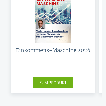
Kreditkarte – alles Wichtige
Wenn es um das Bezahlen im Ausland geht, stehen zwei
Kartentypen besonders im Fokus: die EC-Karteund die
Kreditkarte. Beide haben...
Mikrokredite: Chancen & Risiken für Gründer
und Selbständige
Einkommens-Maschine 2026
Was sind Mikrokredite?Ein Mikrokredit ist ein kleiner
Kredit, der meist zwischen 1.000 und 25.000 Euro beträgt
und in vielen Fällen...
ZUM PRODUKT
Hypothek: Vorteile, Risiken & Unterschiede zur
Grundschuld
Wer eine Hypothek berechnen will, sollte die Grundlagen
kennen. Hypothekendarlehen sind extrem günstig,
haben aber strukturelle Eigenheiten.