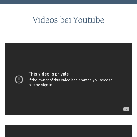
Bundes für Eltern, die nach der Geburt eines Kindes ihre
Erwerbstätigkeit reduzieren oder...
Videos bei Youtube
Verpflegungsmehraufwand &
Verpflegungspauschale: Tagessätze
Der Verpflegungsmehraufwand und die
Verpflegungspauschale sind wichtige finanzielle
Unterstützungen für Arbeitnehmer und Selbständige, die
berufsbedingt auswärts tätig sind. Für diese...
Refinanzierungskredit und
Refinanzierungszinssatz erklärt
Die Refinanzierung spielt in der Finanzwelt eine wichtige
Rolle und ist gerade für Kreditnehmer von großem
Interesse, die ihre laufenden...