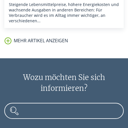
Steigende Lebensmittelpreise, höhere Energiekosten und
wachsende Ausgaben in anderen Bereichen: Für
Verbraucher wird es im Alltag immer wichtiger, an
verschiedenen...
MEHR ARTIKEL ANZEIGEN
Gehaltszahlung auf falsches Konto:
Arbeitgeber zahlt doppelt
Wozu möchten Sie sich
Vorsicht Falle: Überweisen Sie das Gehalt Ihres
Arbeitnehmers auf ein falsches Konto, müssen Sie
informieren?
womöglich doppelt löhnen.
Elterngeld 2025: Neuerungen, Berechnung &
Überblick
Das Elterngeld ist eine finanzielle Unterstützung des