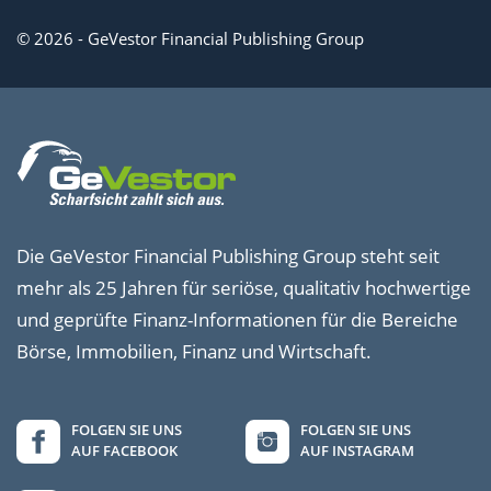
Geldanlage, die sich besonders durch ihre tägliche
Verfügbarkeit auszeichnet. Bei einem Tagesgeldkonto...
© 2026 - GeVestor Financial Publishing Group
Festgeld: Zinsen, Banken und Checkliste für
Anleger
Was ist Festgeld?Festgeld ist eine Form der Geldanlage,
bei der Sie einen bestimmten Betrag für einen festen
Zeitraum zu einem...
Die GeVestor Financial Publishing Group steht seit
mehr als 25 Jahren für seriöse, qualitativ hochwertige
und geprüfte Finanz-Informationen für die Bereiche
Anonyme Überweisung: Geld anonym
Börse, Immobilien, Finanz und Wirtschaft.
überweisen?
Online Einkaufen, dann anonym überweisen – kein
Problem. Geld anonym von Konto zu Konto zu bewegen,
FOLGEN SIE UNS
FOLGEN SIE UNS
ist dagegen schwer aber...
AUF FACEBOOK
AUF INSTAGRAM