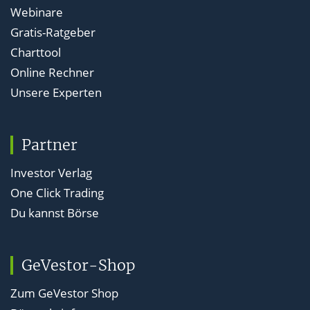
Webinare
Gratis-Ratgeber
Orderarten zum Kauf von Aktien: Wann welche
Charttool
sinnvoll ist
Online Rechner
Orders sind Aufträge, die Sie Ihrer Bank zum (Ver-)kauf
Unsere Experten
von Wertpapieren erteilen. Wann welche Orderarten
zum Kauf von Aktien Sinn ergeben.
Partner
Orderzusatz „Kassa“/“variabel“: Die richtige
Investor Verlag
Wahl bei Wertpapierorders
One Click Trading
Orderzusatz „Kassa“ oder „variabel“: Orderzusätze gibt
Du kannst Börse
es so einige. Hier erklärt GeVestor den Unterschied
zwischen diesen beiden.
GeVestor-Shop
Zum GeVestor Shop