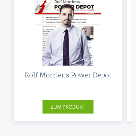
wollen, so kann diese Idee mit einer Stop-Buy-Limit-
Order intelligent verfolgt werden.
Aktienkauf: Orderzusatz hilft teure
Teilausführungen zu vermeiden
Ein Orderzusatz beim Aktienkauf verhilft dem Anleger
nicht nur zu einem günstigen Kurs, sondern kann auch
teure Teilausführungen vermeiden.
Rolf Morriens Power Depot
Aktienkauf ohne Limit: Wann es sinnvoll ist
Orderzusätze gehören zum Handel dazu. Was ein
ZUM PRODUKT
Aktienkauf ohne Limit bedeutet und wann er sinnvoll ist.
Opening-Only-Orders: Der frühe Vogel fängt