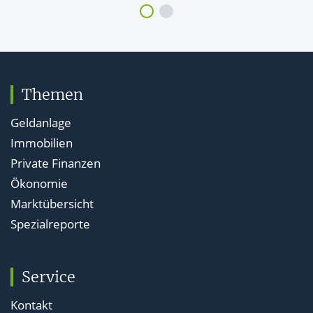
den Wurm
Opening-Only-Orders werden bereits zum
Eröffnungskurs ausgeführt. Warum das für den
Anlagerfolg entscheidend sein kann, erläutern wir hier.
Themen
Ordergültigkeiten: Die Zusätze einfach erklärt
Geldanlage
Immobilien
Order abgesendet? Wie lange ist sie gültig? Kann ich das
verändern? Was bedeuten die Kürzel? Michael Sturm
Private Finanzen
klärt auf!
Ökonomie
Marktübersicht
Spezialreporte
Aktien kaufen: Orderzusätze und Börsenplatz
richtig auswählen
Orderzusätze und Börsenplatz beim Aktien-kaufen
Service
richtig auszuwählen ist wichtig. Mit diesen
Orderzusätzen verhindert man Teilausführungen.
Kontakt