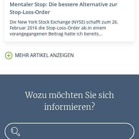
Mentaler Stop: Die bessere Alternative zur
Stop-Loss-Order
Die New York Stock Exchange (NYSE) schafft zum 26.
Februar 2016 die Stop-Loss-Order ab.In einem
vorangegangenen Beitrag hatte ich bereits...
MEHR ARTIKEL ANZEIGEN
Aktien-Order: Diese Varianten sollten Sie
kennen
Wozu möchten Sie sich
Wissen ist an der Börse bares Geld wert. Dies gilt nicht
nur bei der Auswahl von Wertpapieren, sondern auch
informieren?
bei...
Mentaler Stop vs. Stop-Loss-Order: Vor- und