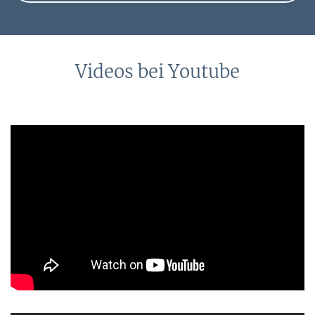
Nachteile
Aktien-Investments absichern ist lebensnotwendig. Doch
ist die Stop-Loss-Order wirklich dem mentalen Stop
vorzuziehen?
Videos bei Youtube
Die wichtigsten Orderarten für Ihren
Aktienkauf – Teil 2
Erfahren Sie jetzt, welche Orderarten für Ihren
Aktienkauf die richtigen sind.
Wertpapierhandel zeitlich begrenzen – die
GTD Order
Beim Handel mit Wertpapieren ist es empfehlenswert,
zeitliche Limits zu setzen. Auch Privatanleger können
Good Till Date (GTD) Order einsetzen.