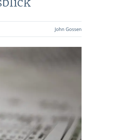
blick
DEVISEN
John Gossen
vestor-
BINARE
SHOP
LOGIN
RATGEBER
BINARE
SHOP
LOGIN
RATGEBER