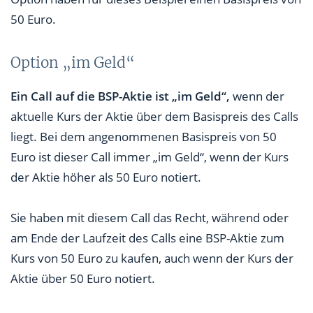
50 Euro.
Option „im Geld“
Ein Call auf die BSP-Aktie ist „im Geld“,
wenn der
aktuelle Kurs der Aktie über dem Basispreis des Calls
liegt. Bei dem angenommenen Basispreis von 50
Euro ist dieser Call immer „im Geld“, wenn der Kurs
der Aktie höher als 50 Euro notiert.
Sie haben mit diesem Call das Recht, während oder
am Ende der Laufzeit des Calls eine BSP-Aktie zum
Kurs von 50 Euro zu kaufen, auch wenn der Kurs der
Aktie über 50 Euro notiert.