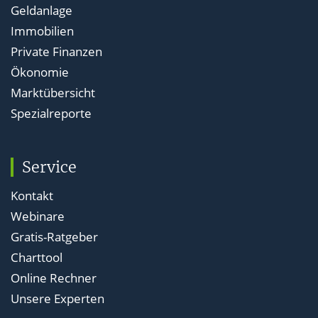
Geldanlage
Immobilien
Private Finanzen
Ökonomie
Marktübersicht
Spezialreporte
Service
Kontakt
Webinare
Gratis-Ratgeber
Charttool
Online Rechner
Unsere Experten