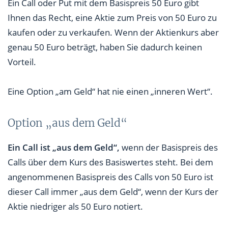
Ein Call oder Put mit dem Basispreis 50 Euro gibt
Ihnen das Recht, eine Aktie zum Preis von 50 Euro zu
kaufen oder zu verkaufen. Wenn der Aktienkurs aber
genau 50 Euro beträgt, haben Sie dadurch keinen
Vorteil.
Eine Option „am Geld“ hat nie einen „inneren Wert“.
Option „aus dem Geld“
Ein Call ist „aus dem Geld“,
wenn der Basispreis des
Calls über dem Kurs des Basiswertes steht. Bei dem
angenommenen Basispreis des Calls von 50 Euro ist
dieser Call immer „aus dem Geld“, wenn der Kurs der
Aktie niedriger als 50 Euro notiert.