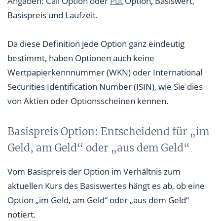
Angaben: Call Option oder
Put
Option, Basiswert,
Basispreis und Laufzeit.
Da diese Definition jede Option ganz eindeutig
bestimmt, haben Optionen auch keine
Wertpapierkennnummer (WKN) oder International
Securities Identification Number (ISIN), wie Sie dies
von Aktien oder Optionsscheinen kennen.
Basispreis Option: Entscheidend für „im
Geld, am Geld“ oder „aus dem Geld“
Vom Basispreis der Option im Verhältnis zum
aktuellen Kurs des Basiswertes hängt es ab, ob eine
Option „im Geld, am Geld“ oder „aus dem Geld“
notiert.