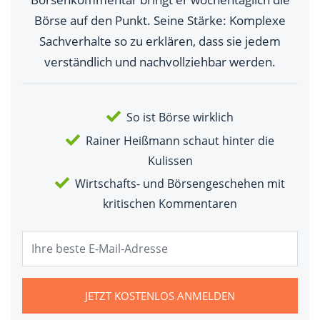
Börse auf den Punkt. Seine Stärke: Komplexe
Sachverhalte so zu erklären, dass sie jedem
verständlich und nachvollziehbar werden.
So ist Börse wirklich
Rainer Heißmann schaut hinter die
Kulissen
Wirtschafts- und Börsengeschehen mit
kritischen Kommentaren
JETZT KOSTENLOS ANMELDEN