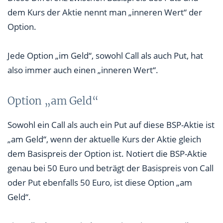
dem Kurs der Aktie nennt man „inneren Wert“ der
Option.
Jede Option „im Geld“, sowohl Call als auch Put, hat
also immer auch einen „inneren Wert“.
Option „am Geld“
Sowohl ein Call als auch ein Put auf diese BSP-Aktie ist
„am Geld“, wenn der aktuelle Kurs der Aktie gleich
dem Basispreis der Option ist. Notiert die BSP-Aktie
genau bei 50 Euro und beträgt der Basispreis von Call
oder Put ebenfalls 50 Euro, ist diese Option „am
Geld“.