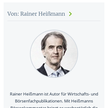
Von: Rainer Heißmann
Rainer Heißmann ist Autor für Wirtschafts- und
Börsenfachpublikationen. Mit Heißmanns
Börsenkommentar bringt er wochentäglich die