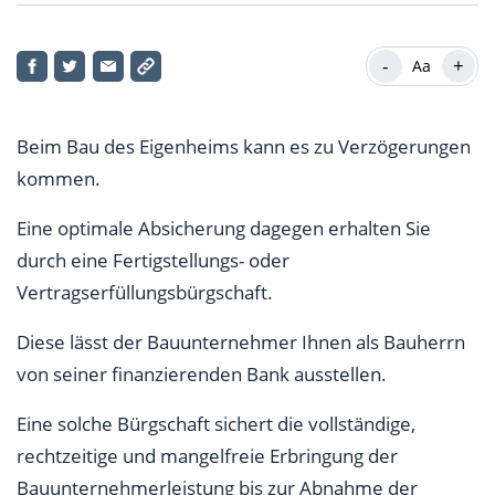
Vereinbaren Sie eine Sicherheit
-
+
Aa
Eine Fertigstellungsgarantieversicherung schützt Sie
nicht umfassend
Beim Bau des Eigenheims kann es zu Verzögerungen
Verzögerung kann auch aus rechtlichen Gründen
kommen.
resultieren
Eine optimale Absicherung dagegen erhalten Sie
Vertragsstrafe für Bauzeitüberschreitung selten
durch eine Fertigstellungs- oder
Vertragserfüllungsbürgschaft.
Diese lässt der Bauunternehmer Ihnen als Bauherrn
von seiner finanzierenden Bank ausstellen.
Eine solche Bürgschaft sichert die vollständige,
rechtzeitige und mangelfreie Erbringung der
Bauunternehmerleistung bis zur Abnahme der