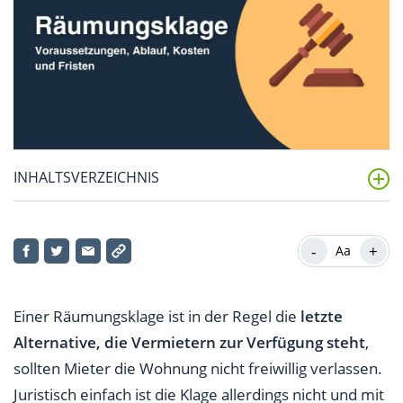
INHALTSVERZEICHNIS
Räumungsklage – eine Zusammenfassung
-
+
Aa
Was ist eine Räumungsklage?
Wann kann man eine Räumungsklage einreichen?
Einer Räumungsklage ist in der Regel die
letzte
Wie läuft die Räumungsklage ab?
Alternative, die Vermietern zur Verfügung steht
,
sollten Mieter die Wohnung nicht freiwillig verlassen.
Wie reicht man die Räumungsklage richtig ein?
Juristisch einfach ist die Klage allerdings nicht und mit