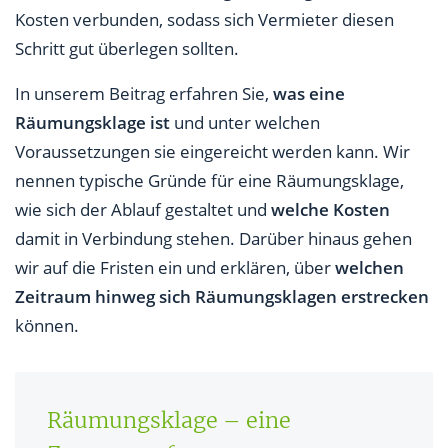
Räumungsklage ohne Anwalt einreichen und
Kosten verbunden, sodass sich Vermieter diesen
durchsetzen – geht das?
Schritt gut überlegen sollten.
Was passiert, wenn man eine Räumungsklage hat?
In unserem Beitrag erfahren Sie,
was eine
Räumungsklage ist
und unter welchen
Was kostet eine Räumungsklage und wer zahlt?
Voraussetzungen sie eingereicht werden kann. Wir
Kostenspartipps für die Räumungsklage
nennen typische Gründe für eine Räumungsklage,
wie sich der Ablauf gestaltet und
welche Kosten
Welche Fristen gelten bei der Räumungsklage?
damit in Verbindung stehen. Darüber hinaus gehen
Welche Dauer nimmt die Räumungsklage ein?
wir auf die Fristen ein und erklären, über
welchen
Zeitraum hinweg sich Räumungsklagen erstrecken
FAQs zur Räumungsklage
können.
Räumungsklage – eine