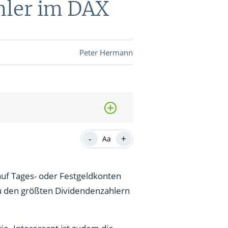
hler im DAX
DEVISEN
Peter Hermann
vestor-
BINARE
SHOP
LOGIN
RATGEBER
-
+
Aa
 auf Tages- oder Festgeldkonten
BINARE
SHOP
LOGIN
RATGEBER
u den größten Dividendenzahlern
e. Interessant ist zudem die