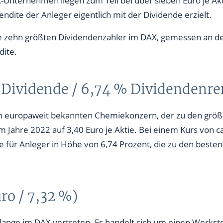
o / 3,89 %)
ndite der Anleger eigentlich mit der Dividende erzielt.
die zehn größten Dividendenzahler im DAX, gemessen an d
dite.
16 %)
)
o Dividende / 6,74 % Dividendenre
56 %)
en europaweit bekannten Chemiekonzern, der zu den grö
m Jahre 2022 auf 3,40 Euro je Aktie. Bei einem Kurs von ca
e für Anleger in Höhe von 6,74 Prozent, die zu den best
uro / 7,32 %)
 lange im DAX vertreten. Es handelt sich um einen Werksto