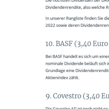
5. Hannover Rück SE (5,75 Eur
Dividendenrendite, also welche Re
4. BMW (5,80 € / 7,05 %)
In unserer Rangliste finden Sie 
2022 sowie deren Dividendenren
3. Volkswagen VZ (7,56 € / 5,
2. Allianz (10,80 Euro / 5,06 %
10. BASF (3,40 Eur
1. Munich Re SE (11 Euro / 4,
Bei BASF handelt es sich um ein
nominale Dividende beläuft sich i
Grundlage eine Dividendenrendit
Aktienindex zählt.
9. Covestro (3,40 E
Die Covestro AG ist noch nicht so