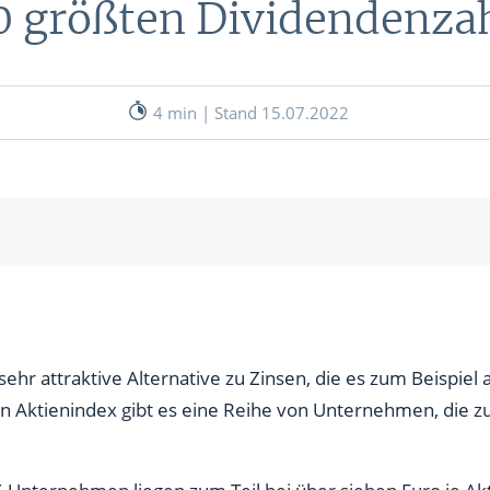
10 größten Dividendenza
nen
& RECHNER
UNSERE EXPERTEN
ANLEIHEN
4 min | Stand 15.07.2022
Aktuelle Marktanalysen (auf In
Verlag.de)
ves Charttool
echner
WE
 / 6,74 % Dividendenrendite)
%)
sehr attraktive Alternative zu Zinsen, die es zum Beispiel
WE
n Aktienindex gibt es eine Reihe von Unternehmen, die z
%)
ro / 7,45 %)
Unternehmen liegen zum Teil bei über sieben Euro je Akti