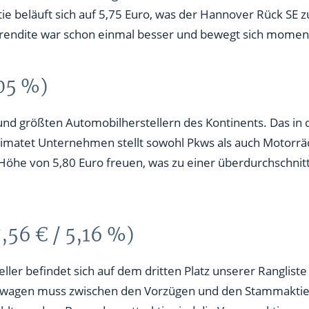
tie beläuft sich auf 5,75 Euro, was der Hannover Rück SE z
enrendite war schon einmal besser und bewegt sich momen
,05 %)
nd größten Automobilherstellern des Kontinents. Das in 
atet Unternehmen stellt sowohl Pkws als auch Motorräd
Höhe von 5,80 Euro freuen, was zu einer überdurchschnit
,56 € / 5,16 %)
ller befindet sich auf dem dritten Platz unserer Ranglist
swagen muss zwischen den Vorzügen und den Stammaktien 
hlt werden. Besonders attraktiv sind die Vorzugsaktien, 