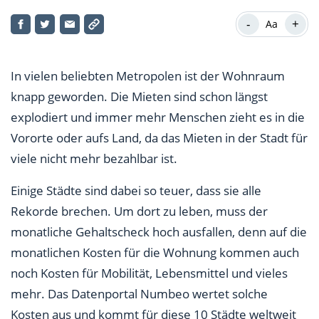
10. Zürich, Schweiz (1.917 Euro)
-
+
Aa
9. Zug, Schweiz (1.942 Euro)
8. Genf, Schweiz (2.026 Euro)
In vielen beliebten Metropolen ist der Wohnraum
7. London, Großbritannien (2.207 Euro)
knapp geworden. Die Mieten sind schon längst
explodiert und immer mehr Menschen zieht es in die
6. Hong Kong (2.253 Euro)
Vororte oder aufs Land, da das Mieten in der Stadt für
5. Singapur (2.514 Euro)
viele nicht mehr bezahlbar ist.
4. Los Angeles, USA (2.537 Euro)
Einige Städte sind dabei so teuer, dass sie alle
Rekorde brechen. Um dort zu leben, muss der
3. Hamilton, Bermuda (3.262 Euro)
monatliche Gehaltscheck hoch ausfallen, denn auf die
2. San Francisco, USA (3.292 Euro)
monatlichen Kosten für die Wohnung kommen auch
noch Kosten für Mobilität, Lebensmittel und vieles
1. New York City, USA (3.859 Euro)
mehr. Das Datenportal Numbeo wertet solche
Kosten aus und kommt für diese 10 Städte weltweit