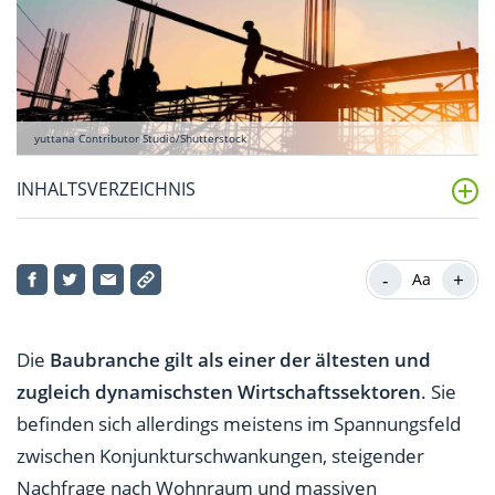
yuttana Contributor Studio/Shutterstock
INHALTSVERZEICHNIS
Was sind Baubranche Aktien?
-
+
Aa
Sind Bauunternehmen aktuell gute Ziele für die
Geldanlage?
Die
Baubranche gilt als einer der ältesten und
In welchen Ländern sind größere Investitionen in die
zugleich dynamischsten Wirtschaftssektoren
. Sie
Infrastruktur geplant?
befinden sich allerdings meistens im Spannungsfeld
Welche Unternehmen stehen im Fokus?
zwischen Konjunkturschwankungen, steigender
Nachfrage nach Wohnraum und massiven
Welche Baubranche Aktien gibt es in Europa?