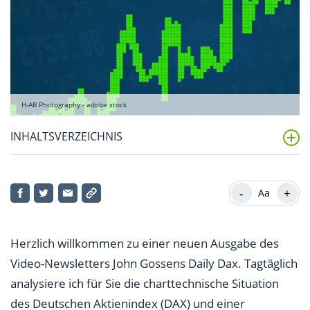
H-AB Photography - adobe stock
INHALTSVERZEICHNIS
Kursschub durch die Wall Street
-
+
Aa
Und jetzt?
Trading-Idee der Woche am Montag
Herzlich willkommen zu einer neuen Ausgabe des
Aktie des Tages
Video-Newsletters John Gossens Daily Dax. Tagtäglich
analysiere ich für Sie die charttechnische Situation
des Deutschen Aktienindex (DAX) und einer