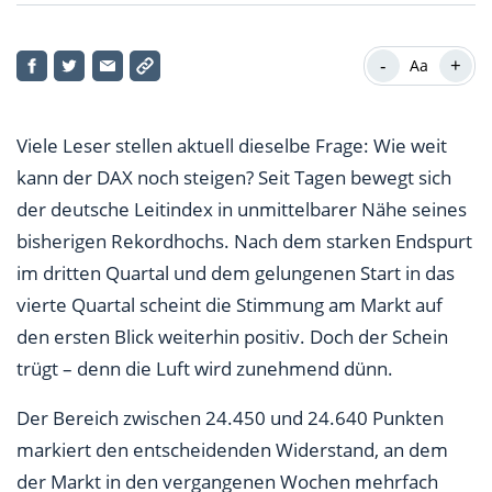
Warum die 200-Tage-Linie wieder in den Fokus rückt
-
+
Aa
Zalando im Fokus – die Aktie des Tages
Bären vor dem Gegenschlag
Viele Leser stellen aktuell dieselbe Frage: Wie weit
Fazit: Vorsicht vor der nächsten Welle
kann der DAX noch steigen? Seit Tagen bewegt sich
der deutsche Leitindex in unmittelbarer Nähe seines
bisherigen Rekordhochs. Nach dem starken Endspurt
im dritten Quartal und dem gelungenen Start in das
vierte Quartal scheint die Stimmung am Markt auf
den ersten Blick weiterhin positiv. Doch der Schein
trügt – denn die Luft wird zunehmend dünn.
Der Bereich zwischen 24.450 und 24.640 Punkten
markiert den entscheidenden Widerstand, an dem
der Markt in den vergangenen Wochen mehrfach