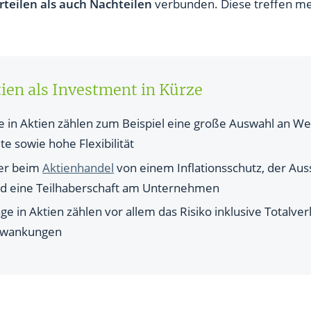
tienhandels? 4 Nachteile von Aktien
rteilen als auch Nachteilen
verbunden. Diese treffen mei
.
ilen des Aktienhandels
ien als Investment in Kürze
e in Aktien zählen zum Beispiel eine große Auswahl an We
te sowie hohe Flexibilität
ger beim
Aktienhandel
von einem Inflationsschutz, der Auss
nd eine Teilhaberschaft am Unternehmen
e in Aktien zählen vor allem das Risiko inklusive Totalverl
chwankungen