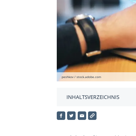
peshkov / stock.adobe.com
INHALTSVERZEICHNIS
Das Wichtigste zu Aktien als I
Was sind die Vorteile des Akt