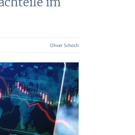
achteile im
DEVISEN
vestor-
Oliver Schoch
BINARE
SHOP
LOGIN
RATGEBER
BINARE
SHOP
LOGIN
RATGEBER