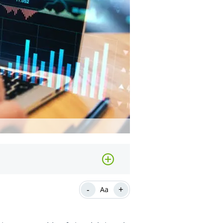
-
+
Aa