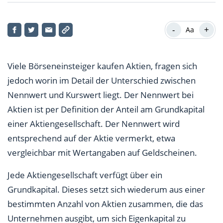
Was ist der Nennwert bei Aktien und wie wird er
berechnet?
-
+
Aa
Nennwert durch Beispiele veranschaulicht
Viele Börseneinsteiger kaufen Aktien, fragen sich
Was ist der Unterschied zwischen Nennwert und
jedoch worin im Detail der Unterschied zwischen
Kurswert?
Nennwert und Kurswert liegt. Der Nennwert bei
Grundkapital und Nennwert: Das sollten Anleger
Aktien ist per Definition der Anteil am Grundkapital
beachten
einer Aktiengesellschaft. Der Nennwert wird
entsprechend auf der Aktie vermerkt, etwa
vergleichbar mit Wertangaben auf Geldscheinen.
Jede Aktiengesellschaft verfügt über ein
Grundkapital. Dieses setzt sich wiederum aus einer
bestimmten Anzahl von Aktien zusammen, die das
Unternehmen ausgibt, um sich Eigenkapital zu