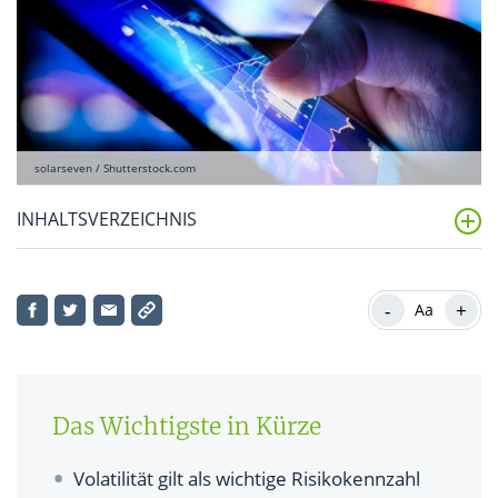
solarseven / Shutterstock.com
INHALTSVERZEICHNIS
Was ist Volatilität?
-
+
Aa
Was sagt die Volatilität aus?
Wie berechnet man die Volatilität?
Was ist historische Volatilität und was ist implizite
Das Wichtigste in Kürze
Volatilität?
Volatilität gilt als wichtige Risikokennzahl
Wann ist eine Aktie volatil?