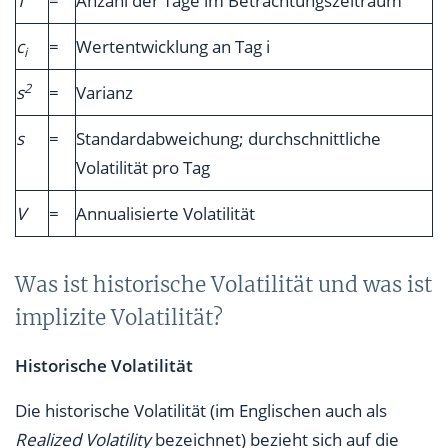
T
=
Anzahl der Tage im Betrachtungszeitraum
c
=
Wertentwicklung an Tag i
i
2
s
=
Varianz
s
=
Standardabweichung; durchschnittliche
Volatilität pro Tag
V
=
Annualisierte Volatilität
Was ist historische Volatilität und was ist
implizite Volatilität?
Historische Volatilität
Die historische Volatilität (im Englischen auch als
Realized Volatility
bezeichnet) bezieht sich auf die